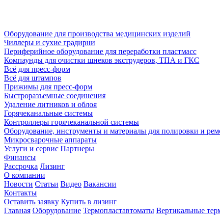
Оборудование для производства медицинских изделий
Чиллеры и сухие градирни
Периферийное оборудование для переработки пластмасс
Компаунды для очистки шнеков экструдеров, ТПА и ГКС
Всё для пресс-форм
Всё для штампов
Прижимы для пресс-форм
Быстроразъемные соединения
Удаление литников и облоя
Горячеканальные системы
Контроллеры горячеканальной системы
Оборудование, инструменты и материалы для полировки и рем
Микросварочные аппараты
Услуги и сервис
Партнеры
Финансы
Рассрочка
Лизинг
О компании
Новости
Статьи
Видео
Вакансии
Контакты
Оставить заявку
Купить в лизинг
Главная
Оборудование
Термопластавтоматы
Вертикальные те