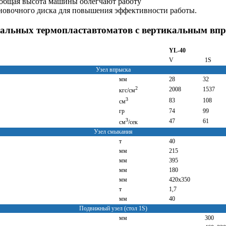
 общая высота машины облегчают работу
новочного диска для повышения эффективности работы.
икальных термопластавтоматов с вертикальным 
YL-40
V
1S
Узел впрыска
мм
28
32
2
2008
1537
кгс/см
3
83
108
см
гр
74
99
3
47
61
см
/сек
Узел смыкания
т
40
мм
215
мм
395
мм
180
мм
420х350
т
1,7
мм
40
Подвижный узел (стол 1S)
мм
300