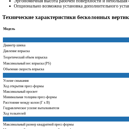
Эргономичная высота рабочей поверхности и небольшая
Опционально возможна установка дополнительного уста
Технические характеристики бесколонных верт
Модель
Диаметр шнека
Давление впрыска
Теоретический объем впрыска
Максимальный вес впрыска (PS)
Объемная скорость впрыска
Усилие смыкания
Ход открытия пресс-формы
Максимальный просвет
Минимальная толщина пресс-формы
Расстояние между колон (Г х В)
Гидравлическое усилие выталкивателя
Ход толкателей
Максимальный размер квадратной пресс-формы