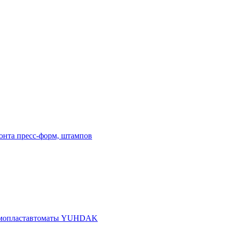
онта пресс-форм, штампов
рмопластавтоматы YUHDAK