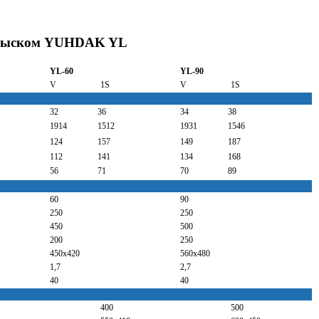
впрыском YUHDAK YL
YL-60
YL-90
V
1S
V
1S
32
36
34
38
1914
1512
1931
1546
124
157
149
187
112
141
134
168
56
71
70
89
60
90
250
250
450
500
200
250
450х420
560х480
1,7
2,7
40
40
400
500