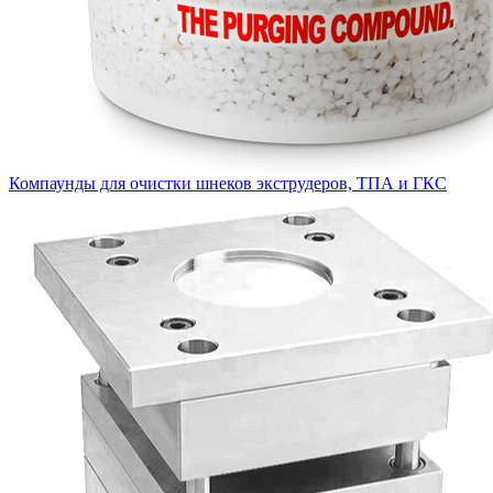
Компаунды для очистки шнеков экструдеров, ТПА и ГКС