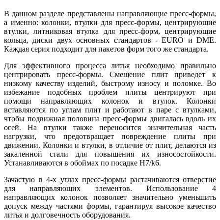
В данном разделе представлены направляющие пресс-формы,
а именно: колонки, втулки для пресс-формы, центрирующие
втулки, литниковая втулка для пресс-форм, центрирующие
кольца, диски двух основных стандартов - EURO и DME.
Каждая серия подходит для пакетов форм того же стандарта.
Для эффективного процесса литья необходимо правильно
центрировать пресс-формы. Смещение плит приведет к
низкому качеству изделий, быстрому износу и поломке. Во
избежание подобных проблем плиты центрируют при
помощи направляющих колонок и втулок. Колонки
вставляются по углам плит и работают в паре с втулками,
чтобы подвижная половина пресс-формы двигалась вдоль их
осей. На втулки также переносится значительная часть
нагрузки, что предотвращает повреждение плиты при
движении. Колонки и втулки, в отличие от плит, делаются из
закаленной стали для повышения их износостойкости.
Устанавливаются в обоймах по посадке H7/k6.
Зачастую в 4-х углах пресс-формы растачиваются отверстие
для направляющих элементов. Использование 4
направляющих колонок позволяет значительно уменьшить
допуск между частями формы, гарантируя высокое качество
литья и долговечность оборудования.