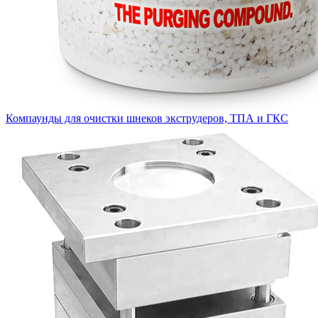
Компаунды для очистки шнеков экструдеров, ТПА и ГКС