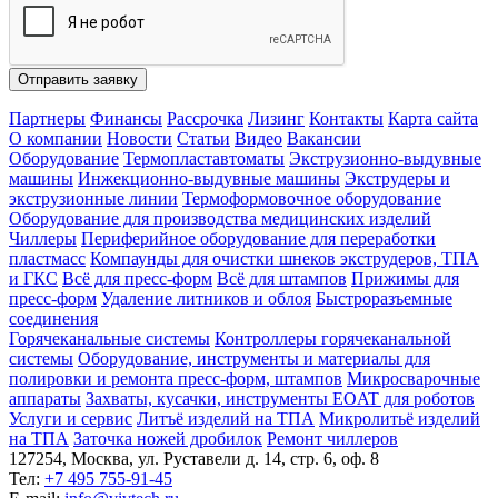
Отправить заявку
Партнеры
Финансы
Рассрочка
Лизинг
Контакты
Карта сайта
О компании
Новости
Статьи
Видео
Вакансии
Оборудование
Термопластавтоматы
Экструзионно-выдувные
машины
Инжекционно-выдувные машины
Экструдеры и
экструзионные линии
Термоформовочное оборудование
Оборудование для производства медицинских изделий
Чиллеры
Периферийное оборудование для переработки
пластмасс
Компаунды для очистки шнеков экструдеров, ТПА
и ГКС
Всё для пресс-форм
Всё для штампов
Прижимы для
пресс-форм
Удаление литников и облоя
Быстроразъемные
соединения
Горячеканальные системы
Контроллеры горячеканальной
системы
Оборудование, инструменты и материалы для
полировки и ремонта пресс-форм, штампов
Микросварочные
аппараты
Захваты, кусачки, инструменты EOAT для роботов
Услуги и сервис
Литъё изделий на ТПА
Микролитьё изделий
на ТПА
Заточка ножей дробилок
Ремонт чиллеров
127254, Москва, ул. Руставели д. 14, стр. 6, оф. 8
Тел:
+7 495 755-91-45