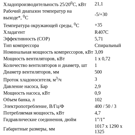
0
21,1
Хладопроизводительность 25/20
C, кВт
Рабочий диапазон температур на
-5/+30
0
выходе*,
C
0
+35
Температура окружающей среды,
C
Хладагент
R407С
Эффективность (COP)
5,71
Тип компрессора
Спиральный
Номинальная мощность компрессоров, кВт
3,09
Мощность вентиляторов, кВт
1 х 0,72
Количество вентиляторов и диаметр, шт
1
Диаметр вентиляторов, мм
500
3
3
Проток хладоносителя, м
/ч
Давление насоса, Бар
2,9
Мощность насоса, кВт
0,9
Объем банка, л
102
Электропотребление, В/Гц/Ф
400 / 50 / 3
Потребляемая мощность, кВт
4,7
Гидравлические соединения, дюйм
1”/1”
1017 х 1290 х
Габаритные размеры, мм
1325