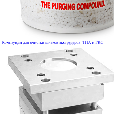
Компаунды для очистки шнеков экструдеров, ТПА и ГКС