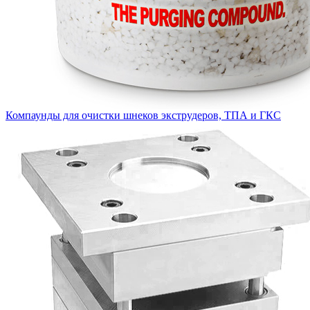
Компаунды для очистки шнеков экструдеров, ТПА и ГКС