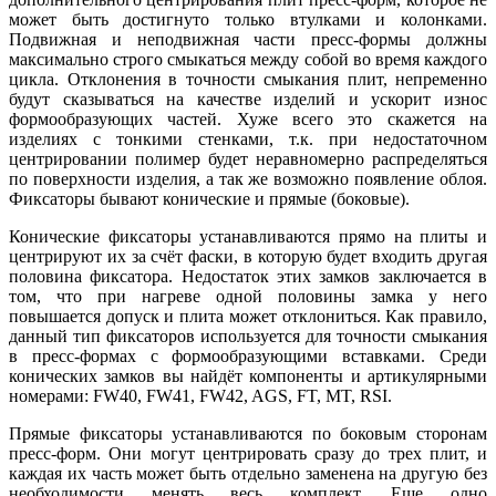
может быть достигнуто только втулками и колонками.
Подвижная и неподвижная части пресс-формы должны
максимально строго смыкаться между собой во время каждого
цикла. Отклонения в точности смыкания плит, непременно
будут сказываться на качестве изделий и ускорит износ
формообразующих частей. Хуже всего это скажется на
изделиях с тонкими стенками, т.к. при недостаточном
центрировании полимер будет неравномерно распределяться
по поверхности изделия, а так же возможно появление облоя.
Фиксаторы бывают конические и прямые (боковые).
Конические фиксаторы устанавливаются прямо на плиты и
центрируют их за счёт фаски, в которую будет входить другая
половина фиксатора. Недостаток этих замков заключается в
том, что при нагреве одной половины замка у него
повышается допуск и плита может отклониться. Как правило,
данный тип фиксаторов используется для точности смыкания
в пресс-формах с формообразующими вставками. Среди
конических замков вы найдёт компоненты и артикулярными
номерами: FW40, FW41, FW42, AGS, FT, MT, RSI.
Прямые фиксаторы устанавливаются по боковым сторонам
пресс-форм. Они могут центрировать сразу до трех плит, и
каждая их часть может быть отдельно заменена на другую без
необходимости менять весь комплект. Еще одно