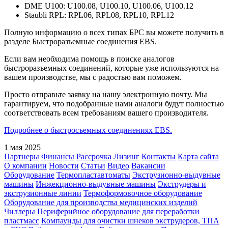
DME U100: U100.08, U100.10, U100.06, U100.12
Staubli RPL: RPL06, RPL08, RPL10, RPL12
Полную информацию о всех типах БРС вы можете получить в
разделе Быстроразъемные соединения EBS.
Если вам необходима помощь в поиске аналогов
быстроразъемных соединений, которые уже используются на
вашем производстве, мы с радостью вам поможем.
Просто отправьте заявку на нашу электронную почту. Мы
гарантируем, что подобранные нами аналоги будут полностью
соответствовать всем требованиям вашего производителя.
Подробнее о быстросъемных соединениях EBS.
1 мая 2025
Партнеры
Финансы
Рассрочка
Лизинг
Контакты
Карта сайта
О компании
Новости
Статьи
Видео
Вакансии
Оборудование
Термопластавтоматы
Экструзионно-выдувные
машины
Инжекционно-выдувные машины
Экструдеры и
экструзионные линии
Термоформовочное оборудование
Оборудование для производства медицинских изделий
Чиллеры
Периферийное оборудование для переработки
пластмасс
Компаунды для очистки шнеков экструдеров, ТПА