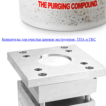
Компаунды для очистки шнеков экструдеров, ТПА и ГКС