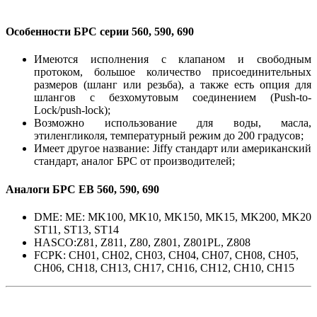
Особенности БРС серии 560, 590, 690
Имеются исполнения с клапаном и свободным
протоком, большое количество присоединительных
размеров (шланг или резьба), а также есть опция для
шлангов с безхомутовым соединением (Push-to-
Lock/push-lock);
Возможно использование для воды, масла,
этиленгликоля, температурный режим до 200 градусов;
Имеет другое название: Jiffy стандарт или американский
стандарт, аналог БРС от производителей;
Аналоги БРС EB 560, 590, 690
DME: ME: MK100, MK10, MK150, MK15, MK200, MK20
ST11, ST13, ST14
HASCO:Z81, Z811, Z80, Z801, Z801PL, Z808
FCPK: CH01, CH02, CH03, CH04, CH07, CH08, CH05,
CH06, CH18, CH13, CH17, CH16, CH12, CH10, CH15