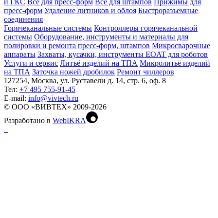
и ГКС
Всё для пресс-форм
Всё для штампов
Прижимы для
пресс-форм
Удаление литников и облоя
Быстроразъемные
соединения
Горячеканальные системы
Контроллеры горячеканальной
системы
Оборудование, инструменты и материалы для
полировки и ремонта пресс-форм, штампов
Микросварочные
аппараты
Захваты, кусачки, инструменты EOAT для роботов
Услуги и сервис
Литъё изделий на ТПА
Микролитьё изделий
на ТПА
Заточка ножей дробилок
Ремонт чиллеров
127254, Москва, ул. Руставели д. 14, стр. 6, оф. 8
Тел:
+7 495 755-91-45
Е-mail:
info@vivtech.ru
© ООО «ВИВТЕХ» 2009-2026
Разработано в
WebIKRA