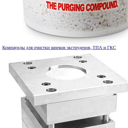
Компаунды для очистки шнеков экструдеров, ТПА и ГКС