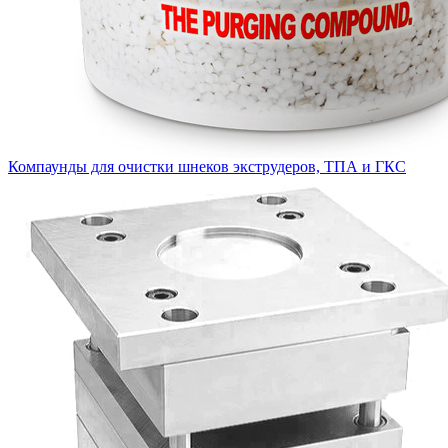
Компаунды для очистки шнеков экструдеров, ТПА и ГКС