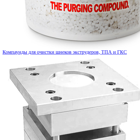
Компаунды для очистки шнеков экструдеров, ТПА и ГКС