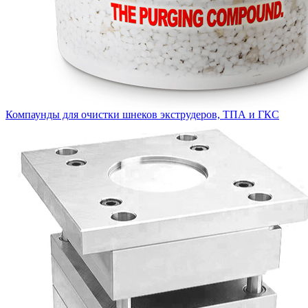
Компаунды для очистки шнеков экструдеров, ТПА и ГКС