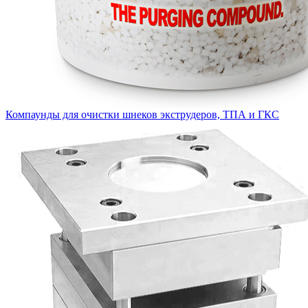
Компаунды для очистки шнеков экструдеров, ТПА и ГКС