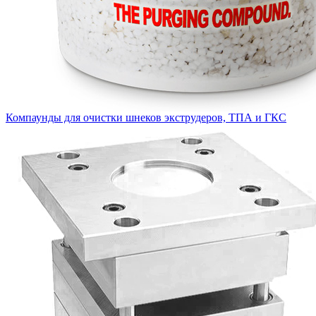
Компаунды для очистки шнеков экструдеров, ТПА и ГКС