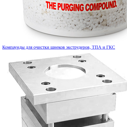
Компаунды для очистки шнеков экструдеров, ТПА и ГКС