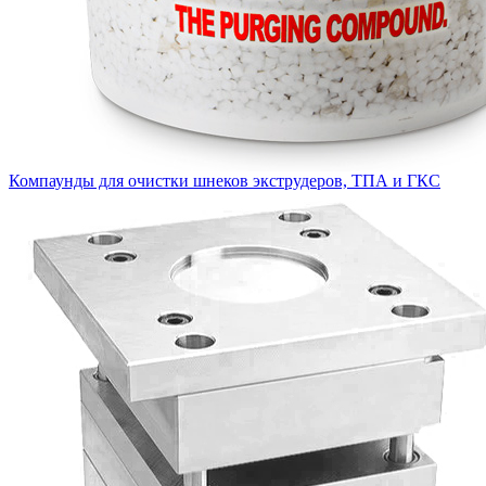
Компаунды для очистки шнеков экструдеров, ТПА и ГКС