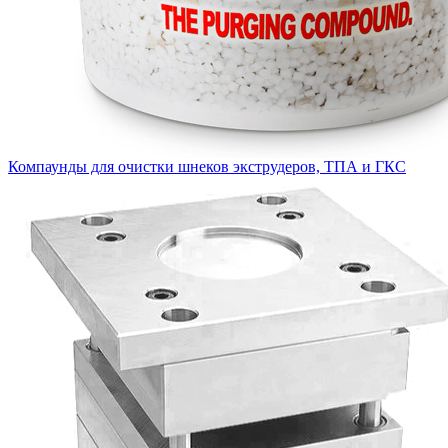
Компаунды для очистки шнеков экструдеров, ТПА и ГКС