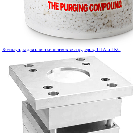
Компаунды для очистки шнеков экструдеров, ТПА и ГКС