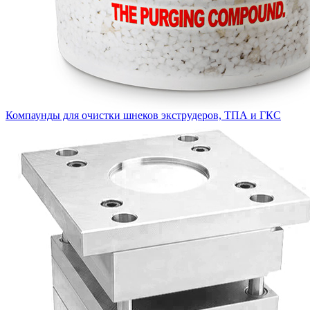
Компаунды для очистки шнеков экструдеров, ТПА и ГКС