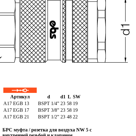
Артикул
d
d1
L
SW
A17 EGB 13
BSPT 1/4”
23
58
19
A17 EGB 17
BSPT 3/8”
23
58
19
A17 EGB 21
BSPT 1/2”
23
48
22
БРС муфта / розетка для воздуха NW 5 с
внутренней резьбой и клапаном