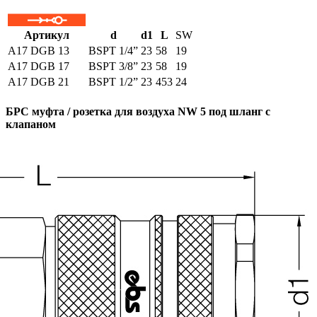
Артикул
d
d1
L
SW
A17 DGB 13
BSPT 1/4”
23
58
19
A17 DGB 17
BSPT 3/8”
23
58
19
A17 DGB 21
BSPT 1/2”
23
453
24
БРС муфта / розетка для воздуха NW 5 под шланг с
клапаном