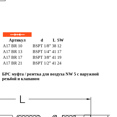
Артикул
d
L
SW
A17 ВR 10
BSPT 1/8”
38
12
A17 ВR 13
BSPT 1/4”
41
17
A17 ВR 17
BSPT 3/8”
41
19
A17 ВR 21
BSPT 1/2”
41
24
БРС муфта / розетка для воздуха NW 5 с наружной
резьбой и клапаном