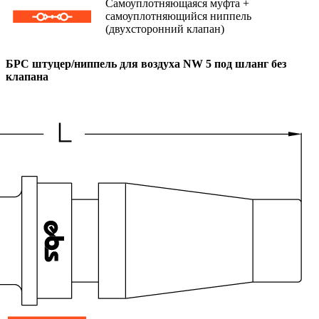
Самоуплотняющаяся муфта +
самоуплотняющийся ниппель
(двухсторонний клапан)
БРС штуцер/ниппель для воздуха NW 5 под шланг без
клапана