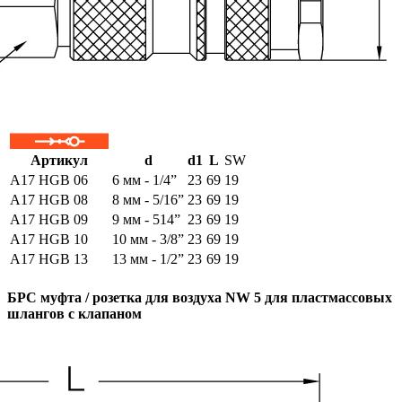
Артикул
d
d1
L
SW
A17 HGB 06
6 мм - 1/4”
23
69
19
A17 HGB 08
8 мм - 5/16”
23
69
19
A17 HGB 09
9 мм - 514”
23
69
19
A17 HGB 10
10 мм - 3/8”
23
69
19
A17 HGB 13
13 мм - 1/2”
23
69
19
БРС муфта / розетка для воздуха NW 5 для пластмассовых
шлангов с клапаном