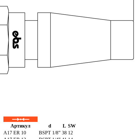
Артикул
d
L
SW
A17 ER 10
BSPT 1/8”
38
12