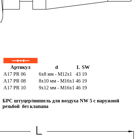
Артикул
d
L
SW
A17 PR 06
6x8 мм - M12x1
43
19
A17 PR 08
8x10 мм - M16x1
46
19
A17 PR 10
9x12 мм - M16x1
46
19
БРС штуцер/ниппель для воздуха NW 5 с наружной
резьбой без клапана