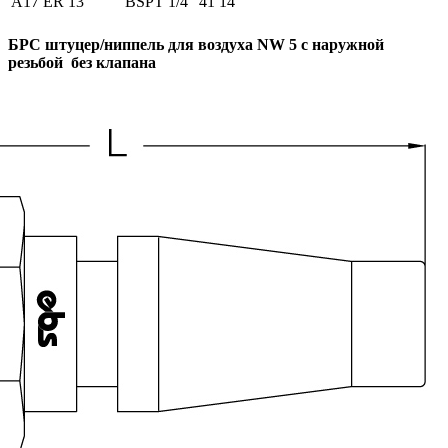
A17 ER 13
BSPT 1/4”
41
14
БРС штуцер/ниппель для воздуха NW 5 с наружной
резьбой без клапана