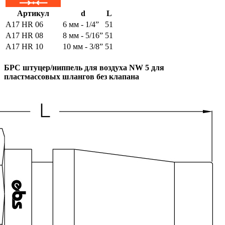
Артикул
d
L
A17 HR 06
6 мм - 1/4”
51
A17 HR 08
8 мм - 5/16”
51
A17 HR 10
10 мм - 3/8”
51
БРС штуцер/ниппель для воздуха NW 5 для
пластмассовых шлангов без клапана