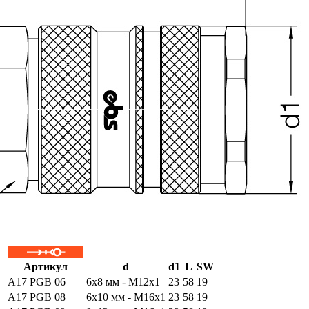
Артикул
d
d1
L
SW
A17 PGB 06
6x8 мм - M12x1
23
58
19
A17 PGB 08
6x10 мм - M16x1
23
58
19