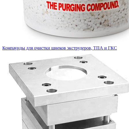
Компаунды для очистки шнеков экструдеров, ТПА и ГКС