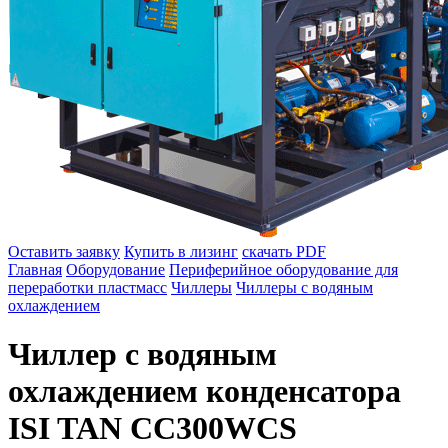
Оставить заявку
Купить в лизинг
скачать PDF
Главная
Оборудование
Периферийное оборудование для
переработки пластмасс
Чиллеры
Чиллеры с водяным
охлаждением
Чиллер с водяным
охлаждением конденсатора
ISI TAN CC300WCS