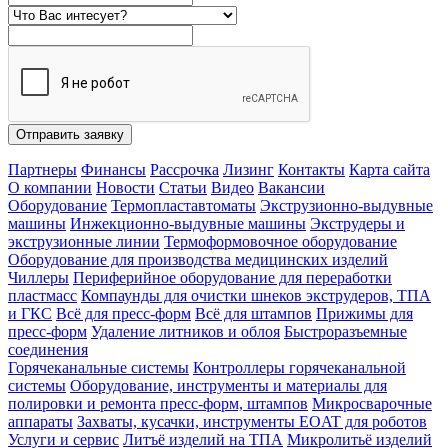
Отправить заявку
Партнеры
Финансы
Рассрочка
Лизинг
Контакты
Карта сайта
О компании
Новости
Статьи
Видео
Вакансии
Оборудование
Термопластавтоматы
Экструзионно-выдувные
машины
Инжекционно-выдувные машины
Экструдеры и
экструзионные линии
Термоформовочное оборудование
Оборудование для производства медицинских изделий
Чиллеры
Периферийное оборудование для переработки
пластмасс
Компаунды для очистки шнеков экструдеров, ТПА
и ГКС
Всё для пресс-форм
Всё для штампов
Прижимы для
пресс-форм
Удаление литников и облоя
Быстроразъемные
соединения
Горячеканальные системы
Контроллеры горячеканальной
системы
Оборудование, инструменты и материалы для
полировки и ремонта пресс-форм, штампов
Микросварочные
аппараты
Захваты, кусачки, инструменты EOAT для роботов
Услуги и сервис
Литъё изделий на ТПА
Микролитьё изделий