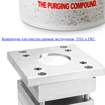
Компаунды для очистки шнеков экструдеров, ТПА и ГКС