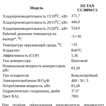
ISI TAN
Модель
CC300WCS
0
371,7
Хладопроизводительность 15/10
C, кВт
0
446,0
Хладопроизводительность 20/15
C, кВт
0
524,0
Хладопроизводительность 25/20
C, кВт
Рабочий диапазон температур на
-5/+30
0
выходе*,
C
0
+35
Температура окружающей среды,
C
Хладагент
R407С
Эффективность (COP)
5,36
Тип компрессора
Винтовой
Номинальная мощность компрессоров,
83,28
кВт
Тип испарителя
Кожухотрубный
Электропотребление В/Гц/Ф
400 / 50 / 3
Потребляемая мощность, кВт
83,28
Гидравлические соединения, дюйм
3”/3”
Цвет RAL
7001
При подборе оборудования производитель рекомендует