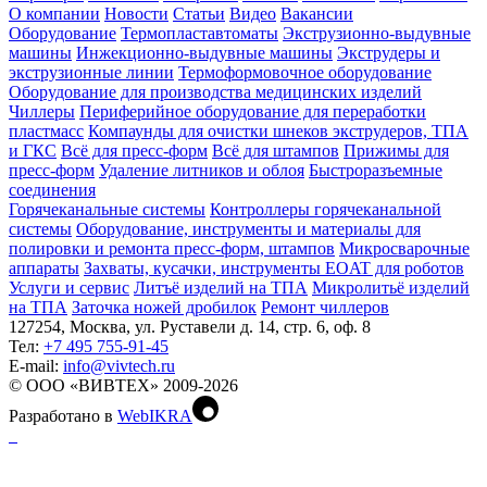
О компании
Новости
Статьи
Видео
Вакансии
Оборудование
Термопластавтоматы
Экструзионно-выдувные
машины
Инжекционно-выдувные машины
Экструдеры и
экструзионные линии
Термоформовочное оборудование
Оборудование для производства медицинских изделий
Чиллеры
Периферийное оборудование для переработки
пластмасс
Компаунды для очистки шнеков экструдеров, ТПА
и ГКС
Всё для пресс-форм
Всё для штампов
Прижимы для
пресс-форм
Удаление литников и облоя
Быстроразъемные
соединения
Горячеканальные системы
Контроллеры горячеканальной
системы
Оборудование, инструменты и материалы для
полировки и ремонта пресс-форм, штампов
Микросварочные
аппараты
Захваты, кусачки, инструменты EOAT для роботов
Услуги и сервис
Литъё изделий на ТПА
Микролитьё изделий
на ТПА
Заточка ножей дробилок
Ремонт чиллеров
127254, Москва, ул. Руставели д. 14, стр. 6, оф. 8
Тел:
+7 495 755-91-45
Е-mail:
info@vivtech.ru
© ООО «ВИВТЕХ» 2009-2026
Разработано в
WebIKRA