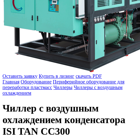
Оставить заявку
Купить в лизинг
скачать PDF
Главная
Оборудование
Периферийное оборудование для
переработки пластмасс
Чиллеры
Чиллеры с воздушным
охлаждением
Чиллер с воздушным
охлаждением конденсатора
ISI TAN СС300