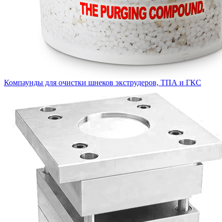
Компаунды для очистки шнеков экструдеров, ТПА и ГКС