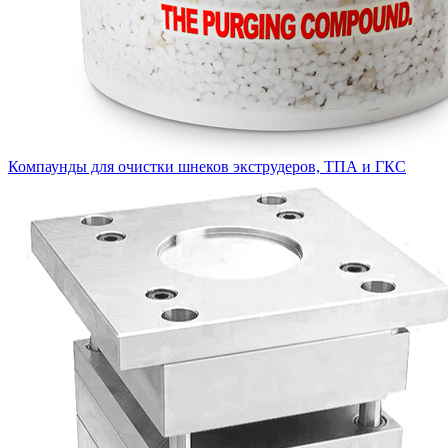
Компаунды для очистки шнеков экструдеров, ТПА и ГКС