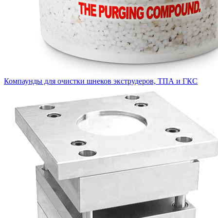
Компаунды для очистки шнеков экструдеров, ТПА и ГКС