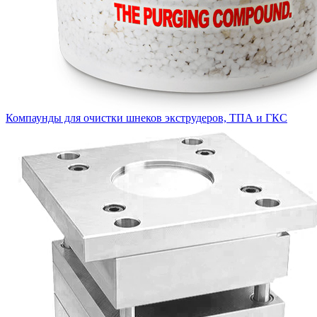
Компаунды для очистки шнеков экструдеров, ТПА и ГКС