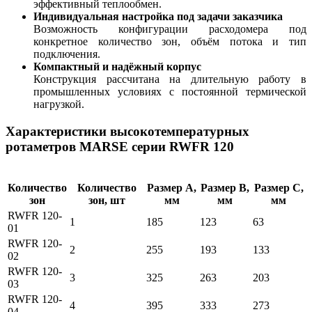
эффективный теплообмен.
Индивидуальная настройка под задачи заказчика
Возможность конфигурации расходомера под
конкретное количество зон, объём потока и тип
подключения.
Компактный и надёжный корпус
Конструкция рассчитана на длительную работу в
промышленных условиях с постоянной термической
нагрузкой.
Характеристики высокотемпературных
ротаметров MARSE серии RWFR 120
Количество
Количество
Размер А,
Размер B,
Размер С,
зон
зон, шт
мм
мм
мм
RWFR 120-
1
185
123
63
01
RWFR 120-
2
255
193
133
02
RWFR 120-
3
325
263
203
03
RWFR 120-
4
395
333
273
04