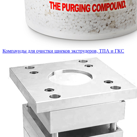
Компаунды для очистки шнеков экструдеров, ТПА и ГКС