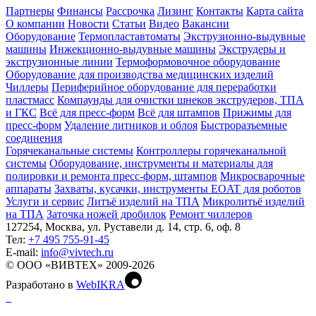
Партнеры
Финансы
Рассрочка
Лизинг
Контакты
Карта сайта
О компании
Новости
Статьи
Видео
Вакансии
Оборудование
Термопластавтоматы
Экструзионно-выдувные
машины
Инжекционно-выдувные машины
Экструдеры и
экструзионные линии
Термоформовочное оборудование
Оборудование для производства медицинских изделий
Чиллеры
Периферийное оборудование для переработки
пластмасс
Компаунды для очистки шнеков экструдеров, ТПА
и ГКС
Всё для пресс-форм
Всё для штампов
Прижимы для
пресс-форм
Удаление литников и облоя
Быстроразъемные
соединения
Горячеканальные системы
Контроллеры горячеканальной
системы
Оборудование, инструменты и материалы для
полировки и ремонта пресс-форм, штампов
Микросварочные
аппараты
Захваты, кусачки, инструменты EOAT для роботов
Услуги и сервис
Литъё изделий на ТПА
Микролитьё изделий
на ТПА
Заточка ножей дробилок
Ремонт чиллеров
127254, Москва, ул. Руставели д. 14, стр. 6, оф. 8
Тел:
+7 495 755-91-45
Е-mail:
info@vivtech.ru
© ООО «ВИВТЕХ» 2009-2026
Разработано в
WebIKRA