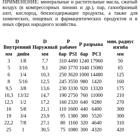
ПРИМЕНЕНИЕ: минеральные и растительные масла, сжатый
воздух (в компрессорных линиях и др.), пар, газообразный
азот, кислород, бензосодержащие продукты, а также для
химических, пищевых и фармацевтических продуктов и в
иных сферах народного хозяйства.
D
D
P
мин. радиус
Р разрыва
Внутренний
Наружный
рабачее
изгиба
мм
дюйм
мм
бар
PSI
бар
PCI
мм
3
1/8
7,7
310
4490
1240
17960
50
5
3/16
9,1
260
3770
1040
15080
65
6
1/4
10,3
250
3620
1000
14480
125
8
5/16
12,5
245
3550
980
1420
160
9,5
3/8
13,6
230
3330
920
13320
175
10,3
13/32
14,7
190
2750
760
11000
210
12,5
1/2
17,2
160
2320
640
9280
270
16
5/8
21,1
110
1600
440
6400
300
19
3/4
23,9
95
1380
380
5520
300
22,2
7/8
27,1
80
1160
320
4640
310
25
1
30,5
75
1080
300
4320
420