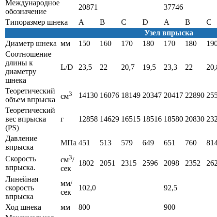
Международное
20871
37746
обозначение
Типоразмер шнека
A
B
C
D
A
B
C
Узел впрыска
Диаметр шнека
мм
150
160
170
180
170
180
19
Соотношение
длины к
L/D
23,5
22
20,7
19,5
23,3
22
20,
диаметру
шнека
Теоретический
3
14130
16076
18149
20347
20417
22890
25
см
объем впрыска
Теоретический
вес впрыска
г
12858
14629
16515
18516
18580
20830
23
(PS)
Давление
МПа
451
513
579
649
651
760
81
впрыска
3
Cкорость
см
/
1802
2051
2315
2596
2098
2352
26
впрыска.
сек
Линейная
мм/
скорость
102,0
92,5
сек
впрыска
Ход шнека
мм
800
900