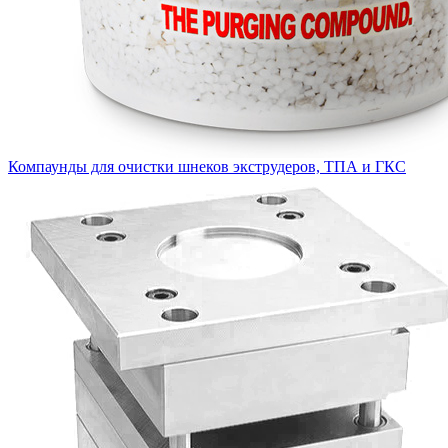
Компаунды для очистки шнеков экструдеров, ТПА и ГКС