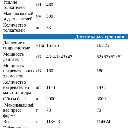
Усилие
кН
460
толкателей
Максимальный
мм
500
ход толкателей
Количество
шт
33
толкателей
Другие характеристики
Давление в
мПа
16 / 25
16 / 25
гидросистеме
Мощность
кВт
43+43+43+43
52+52+52+52
двигателя
Мощность
нагревательных
кВт
160
180
элементов
Количество
нагревателей
шт
11+1
14+1
мат. цилиндра
Объем бака
л
2000
3000
Максимальный
вес пресс-
т
73
73
формы
Вес
т
113+23
114+24
Габаритные