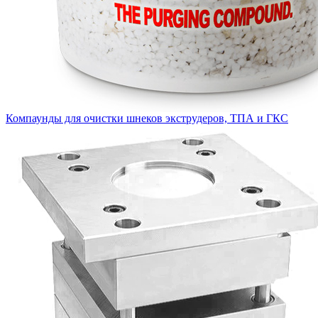
Компаунды для очистки шнеков экструдеров, ТПА и ГКС