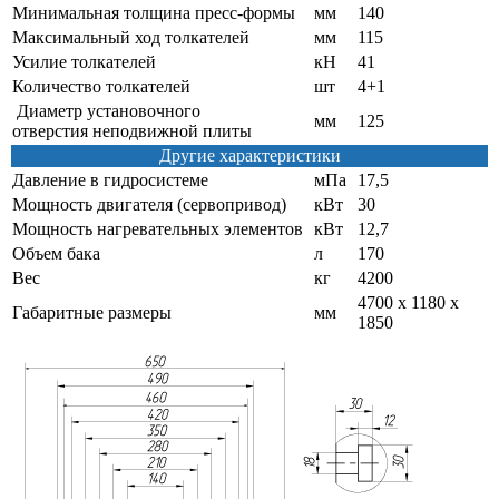
Минимальная толщина пресс-формы
мм
140
Максимальный ход толкателей
мм
115
Усилие толкателей
кН
41
Количество толкателей
шт
4+1
Диаметр установочного
мм
125
отверстия неподвижной плиты
Другие характеристики
Давление в гидросистеме
мПа
17,5
Мощность двигателя (сервопривод)
кВт
30
Мощность нагревательных элементов
кВт
12,7
Объем бака
л
170
Вес
кг
4200
4700 х 1180 х
Габаритные размеры
мм
1850