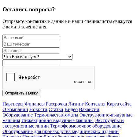
Остались вопросы?
Отправьте контактные данные и наши специалисты свяжутся
с вами в течение дня.
Отправить заявку
Партнеры
Финансы
Рассрочка
Лизинг
Контакты
Карта сайта
О компании
Новости
Статьи
Видео
Вакансии
Оборудование
Термопластавтоматы
Экструзионно-выдувные
машины
Инжекционно-выдувные машины
Экструдеры и
экструзионные линии
Термоформовочное оборудование
Оборудование для производства медицинских изделий
Чиллеры
Периферийное оборудование для переработки