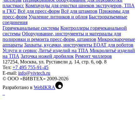
пластмасс
Компаунды для очистки шнеков экструдеров, ТПА
и ГКС
Всё для пресс-форм
Всё для штампов
Прижимы для
пресс-форм
Удаление литников и облоя
Быстроразъемные
соединения
Горячеканальные системы
Контроллеры горячеканальной
системы
Оборудование, инструменты и материалы для
полировки и ремонта пресс-форм, штампов
Микросварочные
аппараты
Захваты, кусачки, инструменты EOAT для роботов
Услуги и сервис
Литъё изделий на ТПА
Микролитьё изделий
на ТПА
Заточка ножей дробилок
Ремонт чиллеров
127254, Москва, ул. Руставели д. 14, стр. 6, оф. 8
Тел:
+7 495 755-91-45
Е-mail:
info@vivtech.ru
© ООО «ВИВТЕХ» 2009-2026
Разработано в
WebIKRA