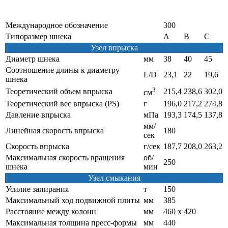
Международное обозначение
300
Типоразмер шнека
A
B
C
Узел впрыска
Диаметр шнека
мм
38
40
45
Соотношение длины к диаметру
L/D
23,1
22
19,6
шнека
3
Теоретический объем впрыска
215,4
238,6
302,0
см
Теоретический вес впрыска (PS)
г
196,0
217,2
274,8
Давление впрыска
мПа
193,3
174,5
137,8
мм/
Линейная скорость впрыска
180
сек
Скорость впрыска
г/сек
187,7
208,0
263,2
Максимальная скорость вращения
об/
250
шнека
мин
Узел смыкания
Усилие запирания
т
150
Максимальный ход подвижной плиты
мм
385
Расстояние между колонн
мм
460 х 420
Максимальная толщина пресс-формы
мм
440