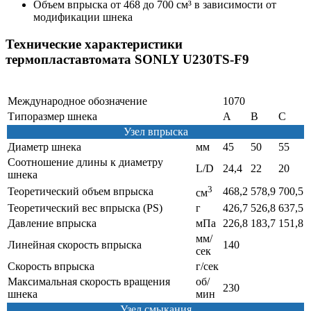
Объем впрыска от 468 до 700 см³ в зависимости от
модификации шнека
Технические характеристики
термопластавтомата SONLY U230TS-F9
Международное обозначение
1070
Типоразмер шнека
A
B
C
Узел впрыска
Диаметр шнека
мм
45
50
55
Соотношение длины к диаметру
L/D
24,4
22
20
шнека
3
Теоретический объем впрыска
468,2
578,9
700,5
см
Теоретический вес впрыска (PS)
г
426,7
526,8
637,5
Давление впрыска
мПа
226,8
183,7
151,8
мм/
Линейная скорость впрыска
140
сек
Скорость впрыска
г/сек
Максимальная скорость вращения
об/
230
шнека
мин
Узел смыкания