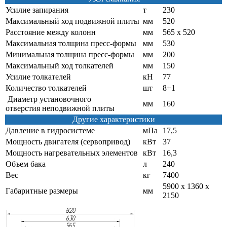
Усилие запирания
т
230
Максимальный ход подвижной плиты
мм
520
Расстояние между колонн
мм
565 х 520
Максимальная толщина пресс-формы
мм
530
Минимальная толщина пресс-формы
мм
200
Максимальный ход толкателей
мм
150
Усилие толкателей
кН
77
Количество толкателей
шт
8+1
Диаметр установочного
мм
160
отверстия неподвижной плиты
Другие характеристики
Давление в гидросистеме
мПа
17,5
Мощность двигателя (сервопривод)
кВт
37
Мощность нагревательных элементов
кВт
16,3
Объем бака
л
240
Вес
кг
7400
5900 х 1360 х
Габаритные размеры
мм
2150