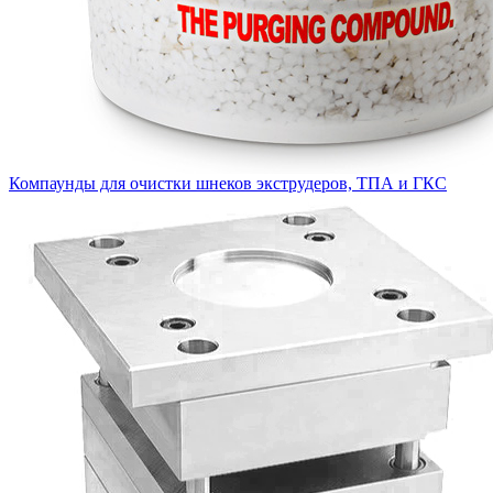
Компаунды для очистки шнеков экструдеров, ТПА и ГКС