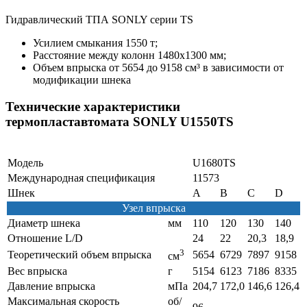
Гидравлический ТПА SONLY серии TS
Усилием смыкания 1550 т;
Расстояние между колонн 1480х1300 мм;
Объем впрыска от 5654 до 9158 см³ в зависимости от
модификации шнека
Технические характеристики
термопластавтомата SONLY U1550TS
Модель
U1680TS
Международная спецификация
11573
Шнек
A
B
C
D
Узел впрыска
Диаметр шнека
мм
110
120
130
140
Отношение L/D
24
22
20,3
18,9
3
Теоретический объем впрыска
5654
6729
7897
9158
см
Вес впрыска
г
5154
6123
7186
8335
Давление впрыска
мПа
204,7
172,0
146,6
126,4
Максимальная скорость
об/