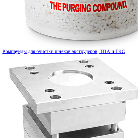
Компаунды для очистки шнеков экструдеров, ТПА и ГКС