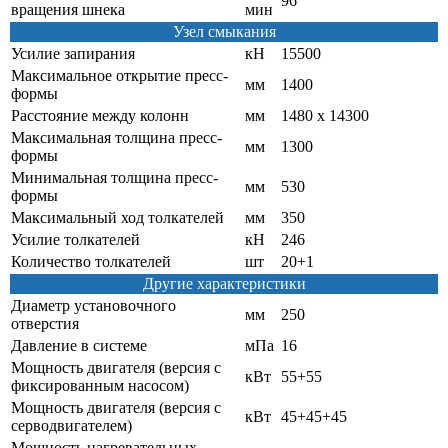
96
вращения шнека
мин
Узел смыкания
Усилие запирания
кН
15500
Максимальное открытие пресс-
мм
1400
формы
Расстояние между колонн
мм
1480 х 14300
Максимальная толщина пресс-
мм
1300
формы
Минимальная толщина пресс-
мм
530
формы
Максимальный ход толкателей
мм
350
Усилие толкателей
кН
246
Количество толкателей
шт
20+1
Другие характеристики
Диаметр установочного
мм
250
отверстия
Давление в системе
мПа
16
Мощность двигателя (версия с
кВт
55+55
фиксированным насосом)
Мощность двигателя (версия с
кВт
45+45+45
серводвигателем)
Мощность нагревательных