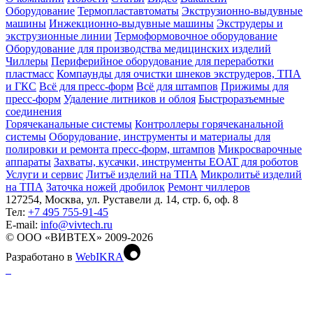
Оборудование
Термопластавтоматы
Экструзионно-выдувные
машины
Инжекционно-выдувные машины
Экструдеры и
экструзионные линии
Термоформовочное оборудование
Оборудование для производства медицинских изделий
Чиллеры
Периферийное оборудование для переработки
пластмасс
Компаунды для очистки шнеков экструдеров, ТПА
и ГКС
Всё для пресс-форм
Всё для штампов
Прижимы для
пресс-форм
Удаление литников и облоя
Быстроразъемные
соединения
Горячеканальные системы
Контроллеры горячеканальной
системы
Оборудование, инструменты и материалы для
полировки и ремонта пресс-форм, штампов
Микросварочные
аппараты
Захваты, кусачки, инструменты EOAT для роботов
Услуги и сервис
Литъё изделий на ТПА
Микролитьё изделий
на ТПА
Заточка ножей дробилок
Ремонт чиллеров
127254, Москва, ул. Руставели д. 14, стр. 6, оф. 8
Тел:
+7 495 755-91-45
Е-mail:
info@vivtech.ru
© ООО «ВИВТЕХ» 2009-2026
Разработано в
WebIKRA