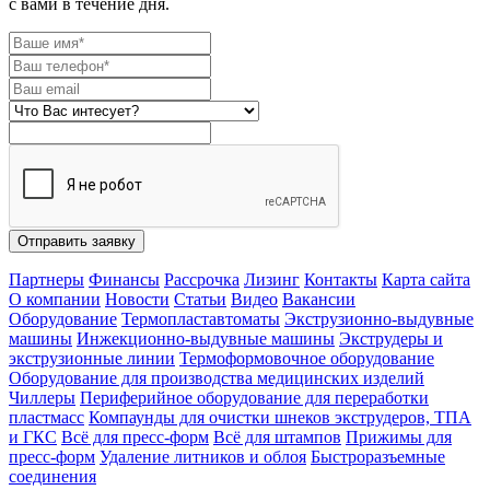
с вами в течение дня.
Отправить заявку
Партнеры
Финансы
Рассрочка
Лизинг
Контакты
Карта сайта
О компании
Новости
Статьи
Видео
Вакансии
Оборудование
Термопластавтоматы
Экструзионно-выдувные
машины
Инжекционно-выдувные машины
Экструдеры и
экструзионные линии
Термоформовочное оборудование
Оборудование для производства медицинских изделий
Чиллеры
Периферийное оборудование для переработки
пластмасс
Компаунды для очистки шнеков экструдеров, ТПА
и ГКС
Всё для пресс-форм
Всё для штампов
Прижимы для
пресс-форм
Удаление литников и облоя
Быстроразъемные
соединения