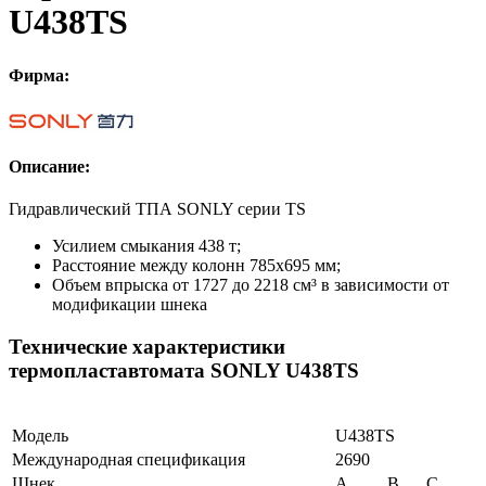
U438TS
Фирма:
Описание:
Гидравлический ТПА SONLY серии TS
Усилием смыкания 438 т;
Расстояние между колонн 785х695 мм;
Объем впрыска от 1727 до 2218 см³ в зависимости от
модификации шнека
Технические характеристики
термопластавтомата SONLY U438TS
Модель
U438TS
Международная спецификация
2690
Шнек
A
B
C