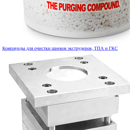
Компаунды для очистки шнеков экструдеров, ТПА и ГКС