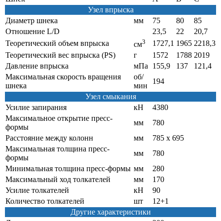
Узел впрыска
Диаметр шнека
мм
75
80
85
Отношение L/D
23,5
22
20,7
3
Теоретический объем впрыска
1727,1
1965
2218,3
см
Теоретический вес впрыска (PS)
г
1572
1788
2019
Давление впрыска
мПа
155,9
137
121,4
Максимальная скорость вращения
об/
194
шнека
мин
Узел смыкания
Усилие запирания
кН
4380
Максимальное открытие пресс-
мм
780
формы
Расстояние между колонн
мм
785 х 695
Максимальная толщина пресс-
мм
780
формы
Минимальная толщина пресс-формы
мм
280
Максимальный ход толкателей
мм
170
Усилие толкателей
кН
90
Количество толкателей
шт
12+1
Другие характеристики