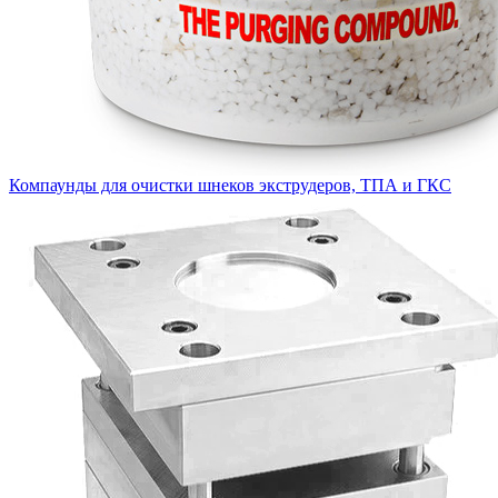
Компаунды для очистки шнеков экструдеров, ТПА и ГКС