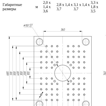
2,0 х
3,3 х
Габаритные
2,8 х 1,4 х
3,1 х 1,4 х
м
1,4 х
1,8 х
размеры
3,7
3,7
3,6
3,5