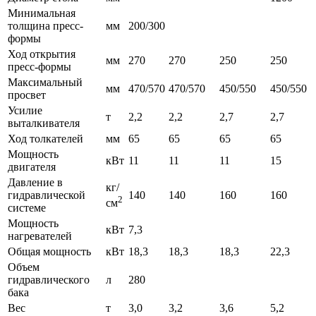
Минимальная
толщина пресс-
мм
200/300
формы
Ход открытия
мм
270
270
250
250
пресс-формы
Максимальный
мм
470/570
470/570
450/550
450/550
просвет
Усилие
т
2,2
2,2
2,7
2,7
выталкивателя
Ход толкателей
мм
65
65
65
65
Мощность
кВт
11
11
11
15
двигателя
Давление в
кг/
гидравлической
140
140
160
160
2
см
системе
Мощность
кВт
7,3
нагревателей
Общая мощность
кВт
18,3
18,3
18,3
22,3
Объем
гидравлического
л
280
бака
Вес
т
3,0
3,2
3,6
5,2