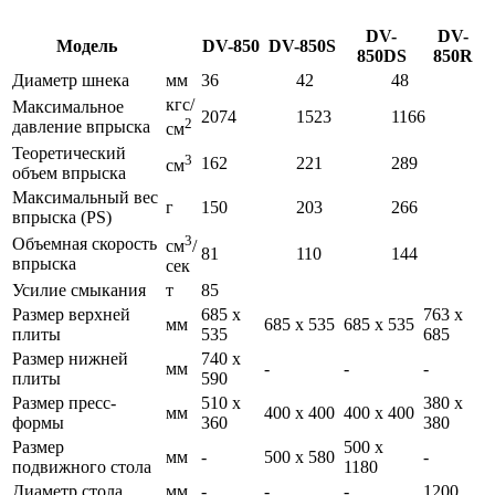
DV-
DV-
Модель
DV-850
DV-850S
850DS
850R
Диаметр шнека
мм
36
42
48
кгс/
Максимальное
2074
1523
1166
2
давление впрыска
см
Теоретический
3
162
221
289
см
объем впрыска
Максимальный вес
г
150
203
266
впрыска (PS)
3
Объемная скорость
см
/
81
110
144
впрыска
сек
Усилие смыкания
т
85
Размер верхней
685 х
763 х
мм
685 х 535
685 х 535
плиты
535
685
Размер нижней
740 х
мм
-
-
-
плиты
590
Размер пресс-
510 х
380 х
мм
400 х 400
400 х 400
формы
360
380
Размер
500 х
мм
-
500 х 580
-
подвижного стола
1180
Диаметр стола
мм
-
-
-
1200