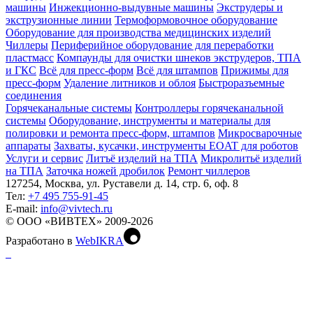
машины
Инжекционно-выдувные машины
Экструдеры и
экструзионные линии
Термоформовочное оборудование
Оборудование для производства медицинских изделий
Чиллеры
Периферийное оборудование для переработки
пластмасс
Компаунды для очистки шнеков экструдеров, ТПА
и ГКС
Всё для пресс-форм
Всё для штампов
Прижимы для
пресс-форм
Удаление литников и облоя
Быстроразъемные
соединения
Горячеканальные системы
Контроллеры горячеканальной
системы
Оборудование, инструменты и материалы для
полировки и ремонта пресс-форм, штампов
Микросварочные
аппараты
Захваты, кусачки, инструменты EOAT для роботов
Услуги и сервис
Литъё изделий на ТПА
Микролитьё изделий
на ТПА
Заточка ножей дробилок
Ремонт чиллеров
127254, Москва, ул. Руставели д. 14, стр. 6, оф. 8
Тел:
+7 495 755-91-45
Е-mail:
info@vivtech.ru
© ООО «ВИВТЕХ» 2009-2026
Разработано в
WebIKRA