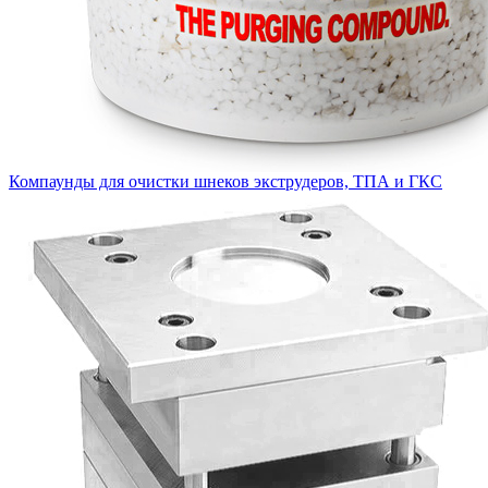
Компаунды для очистки шнеков экструдеров, ТПА и ГКС