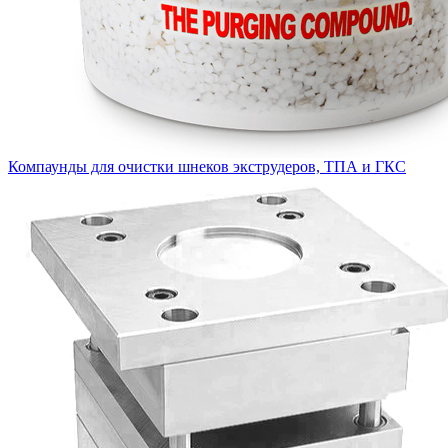
Компаунды для очистки шнеков экструдеров, ТПА и ГКС