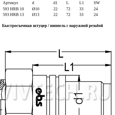
Артикул
d
d1
L
L1
SW
593 HRB 10
Ø10
22
72
33
24
593 HRB 13
Ø13
22
72
33
24
Быстросъемная штуцер / ниппель с наружной резьбой