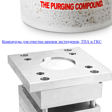
Компаунды для очистки шнеков экструдеров, ТПА и ГКС