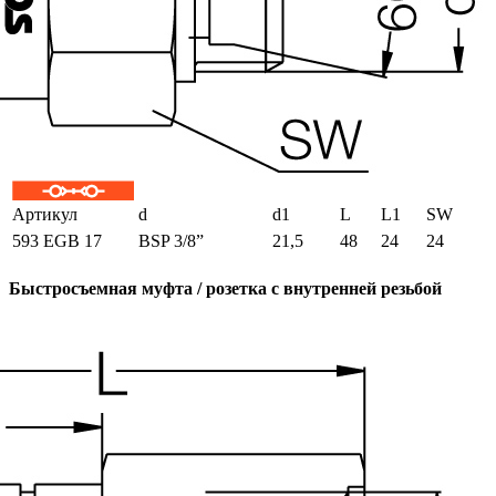
Артикул
d
d1
L
L1
SW
593 EGB 17
BSP 3/8”
21,5
48
24
24
Быстросъемная муфта / розетка с внутренней резьбой