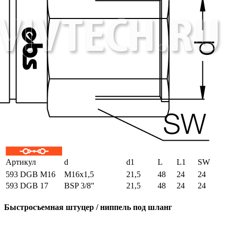
Артикул
d
d1
L
L1
SW
593 DGB M16
M16x1,5
21,5
48
24
24
593 DGB 17
BSP 3/8"
21,5
48
24
24
Быстросъемная штуцер / ниппель под шланг