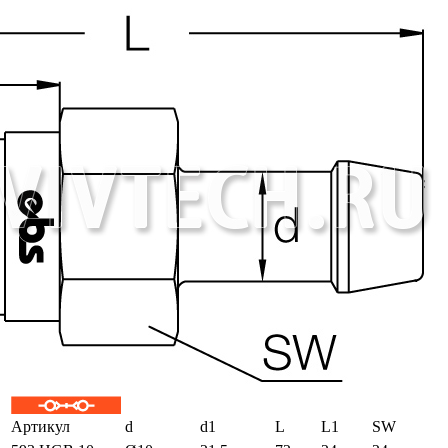
Артикул
d
d1
L
L1
SW