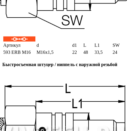
Артикул
d
d1
L
L1
SW
593 ERB M16
M16x1,5
22
48
33,5
24
Быстросъемная штуцер / ниппель с наружной резьбой