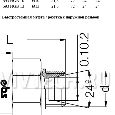
593 HGB 10
Ø10
21,5
72
24
24
593 HGB 13
Ø13
21,5
72
24
24
Быстросъемная муфта / розетка с наружной резьбой