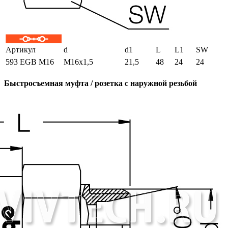
Артикул
d
d1
L
L1
SW
593 EGB M16
M16x1,5
21,5
48
24
24
Быстросъемная муфта / розетка с наружной резьбой