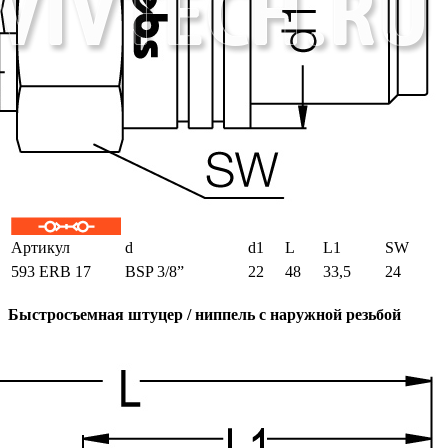
Артикул
d
d1
L
L1
SW
593 ERB 17
BSP 3/8”
22
48
33,5
24
Быстросъемная штуцер / ниппель с наружной резьбой