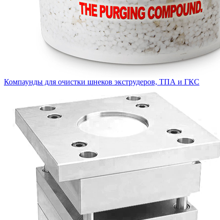
Компаунды для очистки шнеков экструдеров, ТПА и ГКС