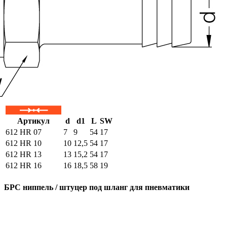
Артикул
d
d1
L
SW
612 HR 07
7
9
54
17
612 HR 10
10
12,5
54
17
612 HR 13
13
15,2
54
17
612 HR 16
16
18,5
58
19
БРС ниппель / штуцер под шланг для пневматики