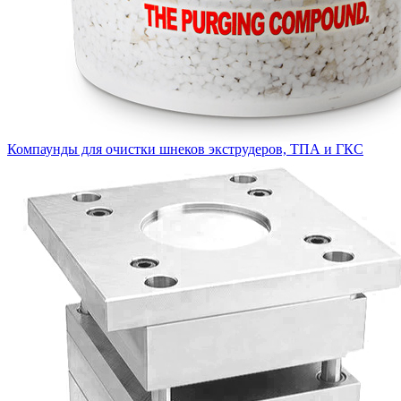
Компаунды для очистки шнеков экструдеров, ТПА и ГКС