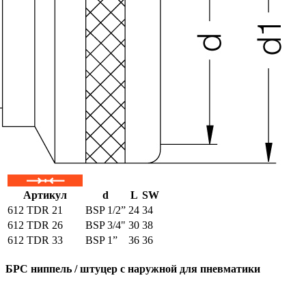
Артикул
d
L
SW
612 TDR 21
BSP 1/2”
24
34
612 TDR 26
BSP 3/4"
30
38
612 TDR 33
BSP 1”
36
36
БРС ниппель / штуцер с наружной для пневматики