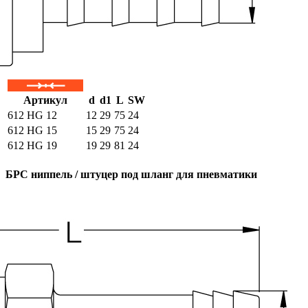
Артикул
d
d1
L
SW
612 HG 12
12
29
75
24
612 HG 15
15
29
75
24
612 HG 19
19
29
81
24
БРС ниппель / штуцер под шланг для пневматики