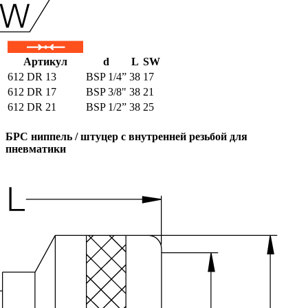
Артикул
d
L
SW
612 DR 13
BSP 1/4”
38
17
612 DR 17
BSP 3/8"
38
21
612 DR 21
BSP 1/2”
38
25
БРС ниппель / штуцер с внутренней резьбой для
пневматики