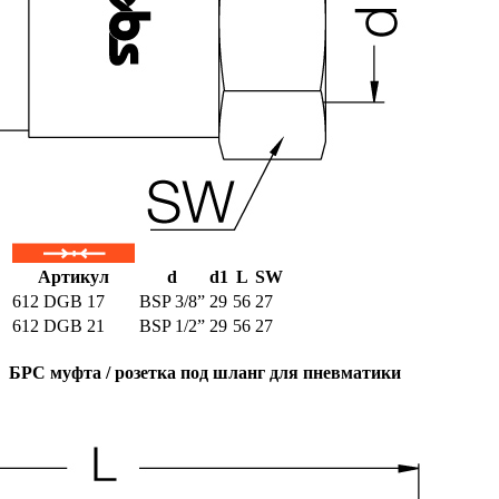
Артикул
d
d1
L
SW
612 DGB 17
BSP 3/8”
29
56
27
612 DGB 21
BSP 1/2”
29
56
27
БРС муфта / розетка под шланг для пневматики