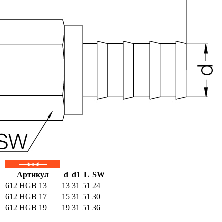
Артикул
d
d1
L
SW
612 HGB 13
13
31
51
24
612 HGB 17
15
31
51
30
612 HGB 19
19
31
51
36