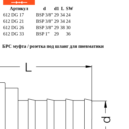
Артикул
d
d1
L
SW
612 DG 17
BSP 3/8”
29
34
24
612 DG 21
BSP 3/8”
29
34
24
612 DG 26
BSP 3/8”
29
38
30
612 DG 33
BSP 1”
29
36
БРС муфта / розетка под шланг для пневматики