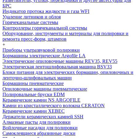
Разветвители, уголки, переходники и другие аксессуары для
БРС
Индикатор протока жидкости и газа WFI
Удаление литников и облоя
Горячеканальные системы
Контроллеры горячеканальной системы
Оборудование, инструменты и материалы для полировки и
ремонта пресс-форм, штампов
+
Приборы ультразвуковой полировки
Бормашины электрические Argofile LA
Электрические опиловочные машины REV35, REV55
Электрическая лентошлифовальная машина BSV33
Блоки питания для электрических бормашин, опиловочных и
ленточно-шлифовальных машин
Бормашины пневматические
Опиловочные машины пневматические
Полировальные бруски EDM
Керамические камни NS ARGOFILE
Камни из кристаллического волокна CERATON
Керамические камни XEBEC
Держатели керамических камней SSH
Алмазные пасты для полировки
Войлочные насадки для полировки
Самоклеящиеся абразивные диски