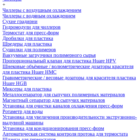
+
Чиллеры с воздушным охлаждением
Чиллеры с водяным охлаждением
Сухие градирни
Гидромодули для чиллеров
Термостат для пресс-форм
Дробилки для пластика
Шредеры для пластика
Сушилки для полимеров
Вакуумные загрузчики полимерного сырья
Пропорциональный клапан для пластика Huare HPV
Шнековые объёмные / волюметрические дозаторы красителя
для пластика Huare HMC
Гравиметрические / весовые дозаторы для красителя пластика
Huare HGB
Миксеры для пластика
Металлосепаратор для сыпучих полимерных материалов
Магнитный сепаратор для сыпучих материалов
Установка для очистки каналов охлаждения пресс-форм
Ротаметр для воды
Установка для увеличения производительности экструзионно-
выдувной машины
Установка для кондиционирования пресс-форм
Автоматическая система контроля протока для термостата
Шланги для термостатов