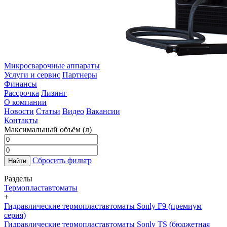
Микросварочные аппараты
Услуги и сервис
Партнеры
Финансы
Рассрочка
Лизинг
О компании
Новости
Статьи
Видео
Вакансии
Контакты
Максимальный объём (л)
Сбросить фильтр
Найти
Разделы
Термопластавтоматы
+
Гидравлические термопластавтоматы Sonly F9 (премиум
серия)
Гидравлические термопластавтоматы Sonly TS (бюджетная