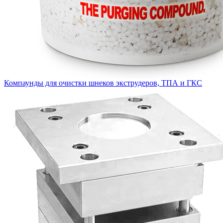
Компаунды для очистки шнеков экструдеров, ТПА и ГКС