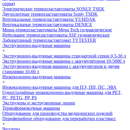
серия)
Электрические термопластавтоматы SONLY TSEK
Двухплитные термопластавтоматы Sonly TSDK
Вертикальные термопластавтоматы YUHDAK
Вертикальные термопластавтоматы DENICE
Мини-термопластавтоматы Mega Tech гидравлические
Небольшие термопластавтоматы SSF гидравлические
Лабораторный термопластавтомат TYTESTER
Экструзионно-выдувные машины
+
Экструзионно-выдувные машины стандартной серии 0,5-30 л
Экструзионно-выдувные машины с аккумулятором 10-5000 л
Экструзионно-выдувная машина с аккумулятором и двумя
станциями 10-60 л
Инжекционно-выдувные машины
+
Инжекционно-выдувные машины для ПЭ, ПП, ПС, ЭВА
Одностадийные инжекционно-выдувные машины для PET,
PC, PETG, PP, PS
Экструдеры и экструзионные линии
Термоформовочные машины
Оборудование для производства медицинских изделий
Периферийное оборудование для переработки пластмасс
+
Чиллеры