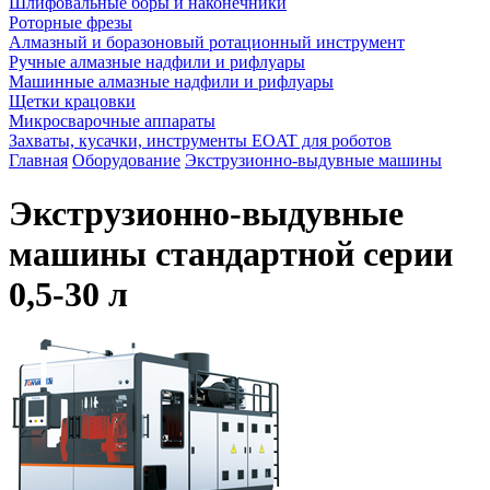
Шлифовальные боры и наконечники
Роторные фрезы
Алмазный и боразоновый ротационный инструмент
Ручные алмазные надфили и рифлуары
Машинные алмазные надфили и рифлуары
Щетки крацовки
Микросварочные аппараты
Захваты, кусачки, инструменты EOAT для роботов
Главная
Оборудование
Экструзионно-выдувные машины
Экструзионно-выдувные
машины стандартной серии
0,5-30 л