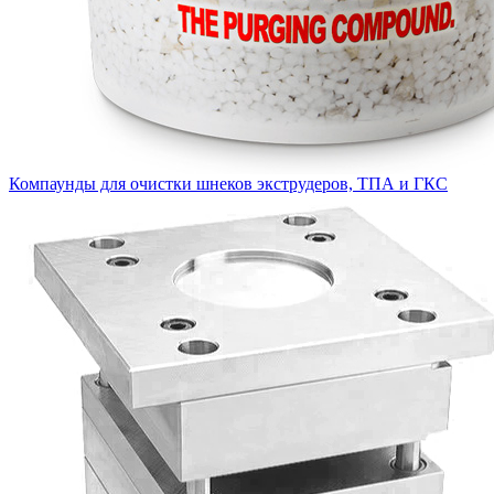
Компаунды для очистки шнеков экструдеров, ТПА и ГКС