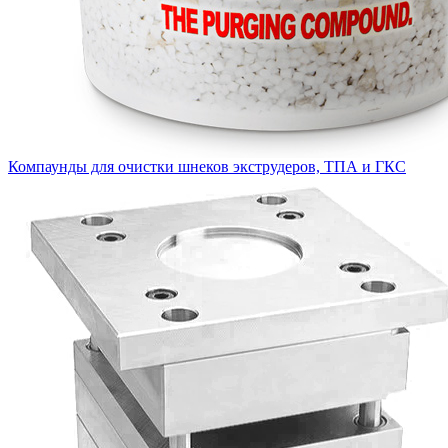
Компаунды для очистки шнеков экструдеров, ТПА и ГКС