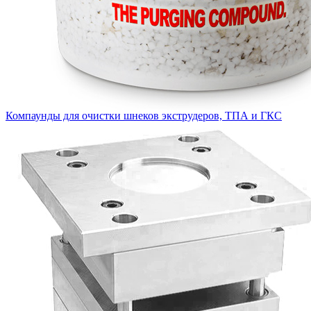
Компаунды для очистки шнеков экструдеров, ТПА и ГКС