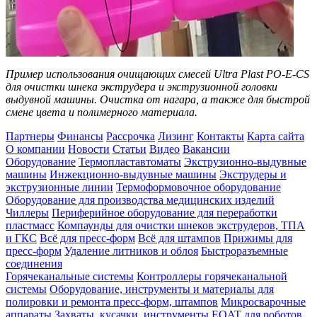
Пример использования очищающих смесей Ultra Plast PО-Е-CS
для очистки шнека экструдера и экструзионной головки
выдувной машины. Очистка от нагара, а также для быстрой
смене цвета и полимерного материала.
Партнеры
Финансы
Рассрочка
Лизинг
Контакты
Карта сайта
О компании
Новости
Статьи
Видео
Вакансии
Оборудование
Термопластавтоматы
Экструзионно-выдувные
машины
Инжекционно-выдувные машины
Экструдеры и
экструзионные линии
Термоформовочное оборудование
Оборудование для производства медицинских изделий
Чиллеры
Периферийное оборудование для переработки
пластмасс
Компаунды для очистки шнеков экструдеров, ТПА
и ГКС
Всё для пресс-форм
Всё для штампов
Прижимы для
пресс-форм
Удаление литников и облоя
Быстроразъемные
соединения
Горячеканальные системы
Контроллеры горячеканальной
системы
Оборудование, инструменты и материалы для
полировки и ремонта пресс-форм, штампов
Микросварочные
аппараты
Захваты, кусачки, инструменты EOAT для роботов