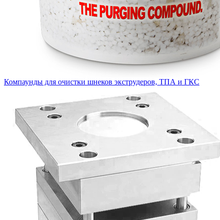
Компаунды для очистки шнеков экструдеров, ТПА и ГКС