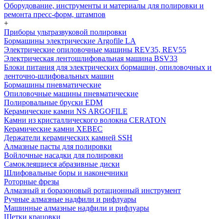
Оборудование, инструменты и материалы для полировки и
ремонта пресс-форм, штампов
+
Приборы ультразвуковой полировки
Бормашины электрические Argofile LA
Электрические опиловочные машины REV35, REV55
Электрическая лентошлифовальная машина BSV33
Блоки питания для электрических бормашин, опиловочных и
ленточно-шлифовальных машин
Бормашины пневматические
Опиловочные машины пневматические
Полировальные бруски EDM
Керамические камни NS ARGOFILE
Камни из кристаллического волокна CERATON
Керамические камни XEBEC
Держатели керамических камней SSH
Алмазные пасты для полировки
Войлочные насадки для полировки
Самоклеящиеся абразивные диски
Шлифовальные боры и наконечники
Роторные фрезы
Алмазный и боразоновый ротационный инструмент
Ручные алмазные надфили и рифлуары
Машинные алмазные надфили и рифлуары
Щетки крацовки