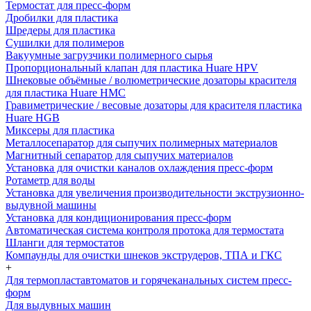
Термостат для пресс-форм
Дробилки для пластика
Шредеры для пластика
Сушилки для полимеров
Вакуумные загрузчики полимерного сырья
Пропорциональный клапан для пластика Huare HPV
Шнековые объёмные / волюметрические дозаторы красителя
для пластика Huare HMC
Гравиметрические / весовые дозаторы для красителя пластика
Huare HGB
Миксеры для пластика
Металлосепаратор для сыпучих полимерных материалов
Магнитный сепаратор для сыпучих материалов
Установка для очистки каналов охлаждения пресс-форм
Ротаметр для воды
Установка для увеличения производительности экструзионно-
выдувной машины
Установка для кондиционирования пресс-форм
Автоматическая система контроля протока для термостата
Шланги для термостатов
Компаунды для очистки шнеков экструдеров, ТПА и ГКС
+
Для термопластавтоматов и горячеканальных систем пресс-
форм
Для выдувных машин