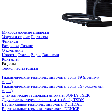
Микросварочные аппараты
Услуги и сервис
Партнеры
Финансы
Рассрочка
Лизинг
О компании
Новости
Статьи
Видео
Вакансии
Контакты
Разделы
Термопластавтоматы
+
Гидравлические термопластавтоматы Sonly F9 (премиум
серия)
Гидравлические термопластавтоматы Sonly TS (бюджетная
серия)
Электрические термопластавтоматы SONLY TSEK
Двухплитные термопластавтоматы Sonly TSDK
Вертикальные термопластавтоматы YUHDAK
Вертикальные термопластавтоматы DENICE