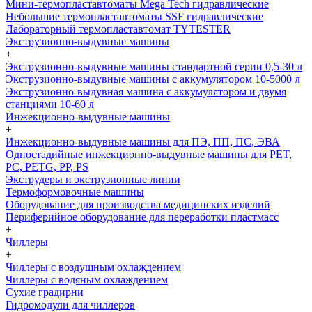
Мини-термопластавтоматы Mega Tech гидравлические
Небольшие термопластавтоматы SSF гидравлические
Лабораторный термопластавтомат TYTESTER
Экструзионно-выдувные машины
+
Экструзионно-выдувные машины стандартной серии 0,5-30 л
Экструзионно-выдувные машины с аккумулятором 10-5000 л
Экструзионно-выдувная машина с аккумулятором и двумя
станциями 10-60 л
Инжекционно-выдувные машины
+
Инжекционно-выдувные машины для ПЭ, ПП, ПС, ЭВА
Одностадийные инжекционно-выдувные машины для PET,
PC, PETG, PP, PS
Экструдеры и экструзионные линии
Термоформовочные машины
Оборудование для производства медицинских изделий
Периферийное оборудование для переработки пластмасс
+
Чиллеры
+
Чиллеры с воздушным охлаждением
Чиллеры с водяным охлаждением
Сухие градирни
Гидромодули для чиллеров