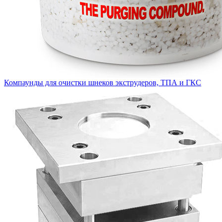
Компаунды для очистки шнеков экструдеров, ТПА и ГКС