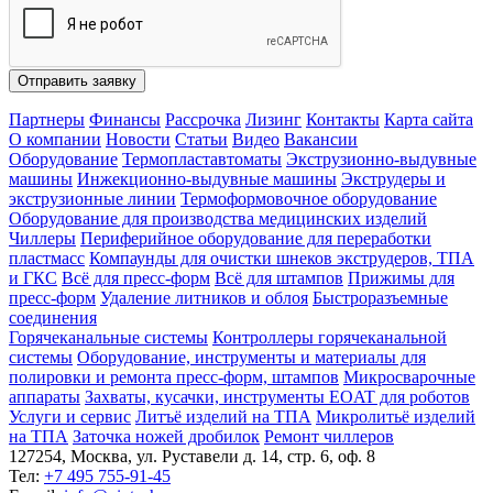
Отправить заявку
Партнеры
Финансы
Рассрочка
Лизинг
Контакты
Карта сайта
О компании
Новости
Статьи
Видео
Вакансии
Оборудование
Термопластавтоматы
Экструзионно-выдувные
машины
Инжекционно-выдувные машины
Экструдеры и
экструзионные линии
Термоформовочное оборудование
Оборудование для производства медицинских изделий
Чиллеры
Периферийное оборудование для переработки
пластмасс
Компаунды для очистки шнеков экструдеров, ТПА
и ГКС
Всё для пресс-форм
Всё для штампов
Прижимы для
пресс-форм
Удаление литников и облоя
Быстроразъемные
соединения
Горячеканальные системы
Контроллеры горячеканальной
системы
Оборудование, инструменты и материалы для
полировки и ремонта пресс-форм, штампов
Микросварочные
аппараты
Захваты, кусачки, инструменты EOAT для роботов
Услуги и сервис
Литъё изделий на ТПА
Микролитьё изделий
на ТПА
Заточка ножей дробилок
Ремонт чиллеров
127254, Москва, ул. Руставели д. 14, стр. 6, оф. 8
Тел:
+7 495 755-91-45