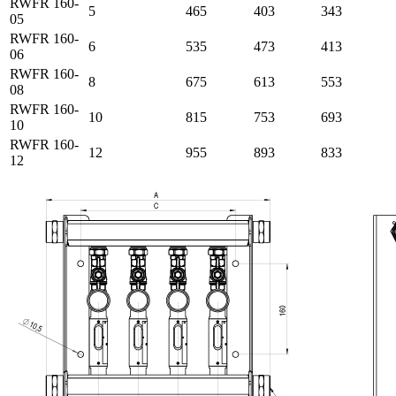
RWFR 160-
5
465
403
343
05
RWFR 160-
6
535
473
413
06
RWFR 160-
8
675
613
553
08
RWFR 160-
10
815
753
693
10
RWFR 160-
12
955
893
833
12