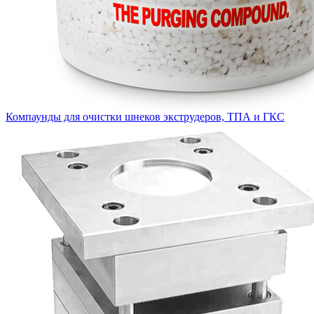
Компаунды для очистки шнеков экструдеров, ТПА и ГКС