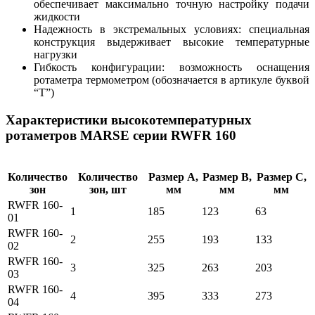
обеспечивает максимально точную настройку подачи
жидкости
Надежность в экстремальных условиях: специальная
конструкция выдерживает высокие температурные
нагрузки
Гибкость конфигурации: возможность оснащения
ротаметра термометром (обозначается в артикуле буквой
“Т”)
Характеристики высокотемпературных
ротаметров MARSE серии RWFR 160
Количество
Количество
Размер А,
Размер B,
Размер С,
зон
зон, шт
мм
мм
мм
RWFR 160-
1
185
123
63
01
RWFR 160-
2
255
193
133
02
RWFR 160-
3
325
263
203
03
RWFR 160-
4
395
333
273
04