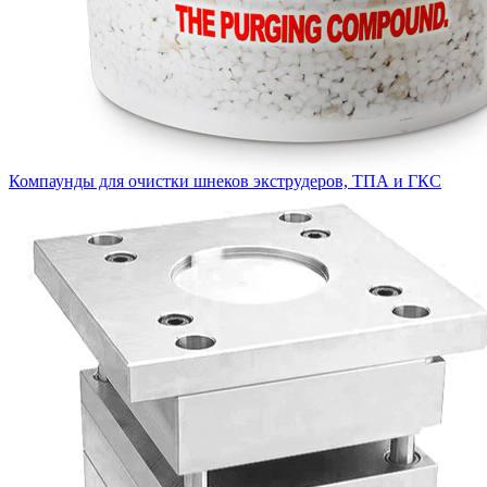
Компаунды для очистки шнеков экструдеров, ТПА и ГКС