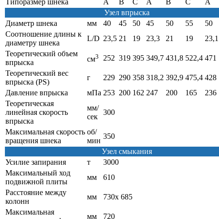
Типоразмер шнека
A
B
C
A
B
C
A
Узел впрыска
Диаметр шнека
мм
40
45
50
45
50
55
50
Соотношение длины к
L/D
23,5
21
19
23,3
21
19
23,1
диаметру шнека
Теоретический объем
3
252
319
395
349,7
431,8
522,4
471
см
впрыска
Теоретический вес
г
229
290
358
318,2
392,9
475,4
428
впрыска (PS)
Давление впрыска
мПа
253
200
162
247
200
165
236
Теоретическая
мм/
линейная скорость
300
сек
впрыска
Максимальная скорость
об/
350
вращения шнека
мин
Узел смыкания
Усилие запирания
т
3000
Максимальный ход
мм
610
подвижной плиты
Расстояние между
мм
730х 685
колонн
Максимальная
мм
720