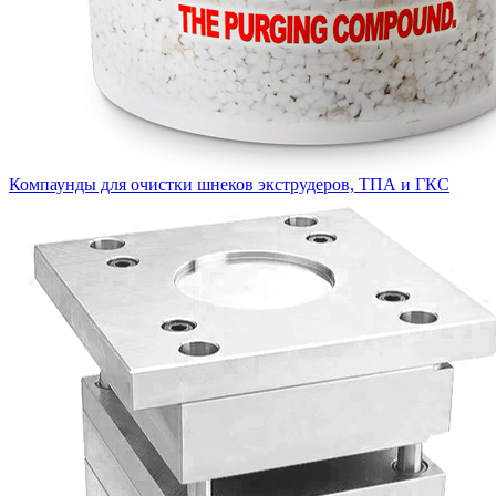
Компаунды для очистки шнеков экструдеров, ТПА и ГКС