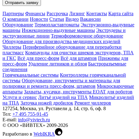
Отправить заявку
Партнеры
Финансы
Рассрочка
Лизинг
Контакты
Карта сайта
О компании
Новости
Статьи
Видео
Вакансии
Оборудование
Термопластавтоматы
Экструзионно-выдувные
машины
Инжекционно-выдувные машины
Экструдеры и
экструзионные линии
Термоформовочное оборудование
Оборудование для производства медицинских изделий
Чиллеры
Периферийное оборудование для переработки
пластмасс
Компаунды для очистки шнеков экструдеров, ТПА
и ГКС
Всё для пресс-форм
Всё для штампов
Прижимы для
пресс-форм
Удаление литников и облоя
Быстроразъемные
соединения
Горячеканальные системы
Контроллеры горячеканальной
системы
Оборудование, инструменты и материалы для
полировки и ремонта пресс-форм, штампов
Микросварочные
аппараты
Захваты, кусачки, инструменты EOAT для роботов
Услуги и сервис
Литъё изделий на ТПА
Микролитьё изделий
на ТПА
Заточка ножей дробилок
Ремонт чиллеров
127254, Москва, ул. Руставели д. 14, стр. 6, оф. 8
Тел:
+7 495 755-91-45
Е-mail:
info@vivtech.ru
© ООО «ВИВТЕХ» 2009-2026
Разработано в
WebIKRA