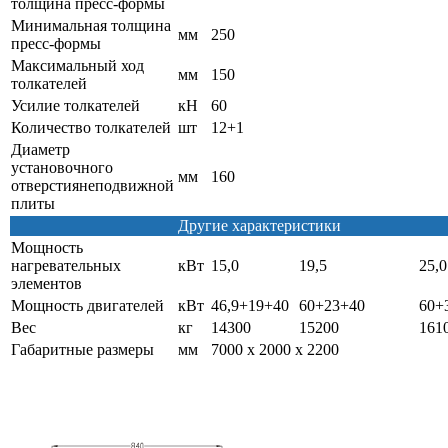
толщина пресс-формы
Минимальная толщина
мм
250
пресс-формы
Максимальный ход
мм
150
толкателей
Усилие толкателей
кН
60
Количество толкателей
шт
12+1
Диаметр
установочного
мм
160
отверстиянеподвижной
плиты
Другие характеристики
Мощность
нагревательных
кВт
15,0
19,5
25,0
элементов
Мощность двигателей
кВт
46,9+19+40
60+23+40
60+
Вес
кг
14300
15200
161
Габаритные размеры
мм
7000 х 2000 х 2200