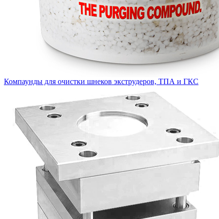
Компаунды для очистки шнеков экструдеров, ТПА и ГКС