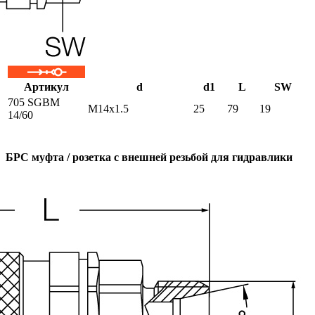
Артикул
d
d1
L
SW
705 SGBM
M14x1.5
25
79
19
14/60
БРС муфта / розетка с внешней резьбой для гидравлики