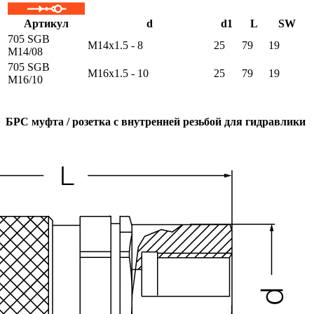
Артикул
d
d1
L
SW
705 SGB
M14x1.5 - 8
25
79
19
M14/08
705 SGB
M16x1.5 - 10
25
79
19
M16/10
БРС муфта / розетка с внутренней резьбой для гидравлики