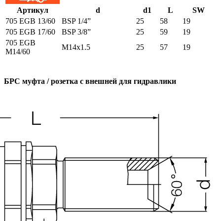
Артикул
d
d1
L
SW
705 EGB 13/60
BSP 1/4”
25
58
19
705 EGB 17/60
BSP 3/8”
25
59
19
705 EGB
M14x1.5
25
57
19
M14/60
БРС муфта / розетка с внешней для гидравлики