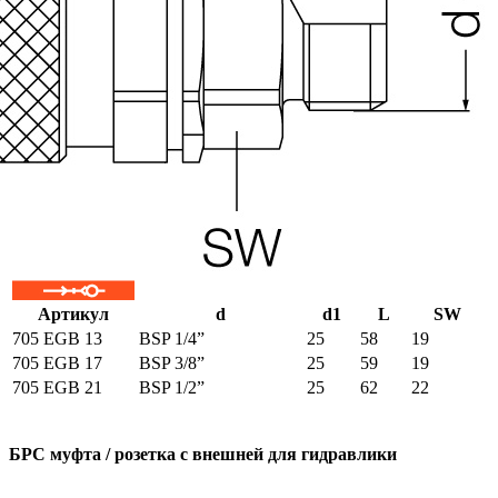
Артикул
d
d1
L
SW
705 EGB 13
BSP 1/4”
25
58
19
705 EGB 17
BSP 3/8”
25
59
19
705 EGB 21
BSP 1/2”
25
62
22
БРС муфта / розетка с внешней для гидравлики