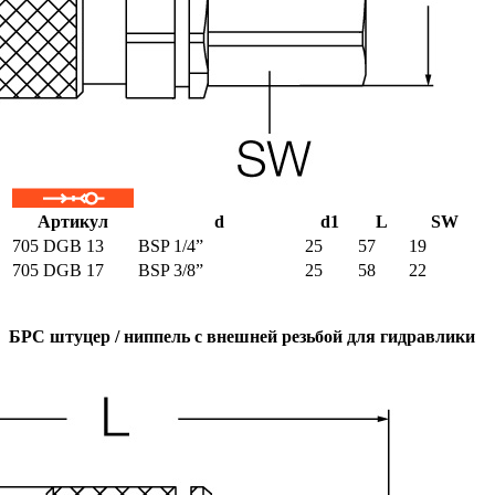
Артикул
d
d1
L
SW
705 DGB 13
BSP 1/4”
25
57
19
705 DGB 17
BSP 3/8”
25
58
22
БРС штуцер / ниппель с внешней резьбой для гидравлики