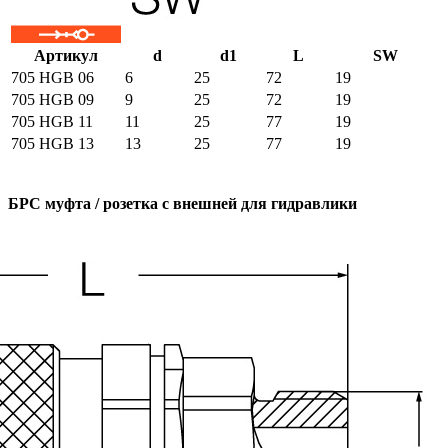
Артикул
d
d1
L
SW
705 HGB 06
6
25
72
19
705 HGB 09
9
25
72
19
705 HGB 11
11
25
77
19
705 HGB 13
13
25
77
19
БРС муфта / розетка с внешней для гидравлики