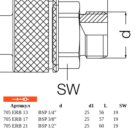
Артикул
d
d1
L
SW
705 ERB 13
BSP 1/4”
25
56
19
705 ERB 17
BSP 3/8”
25
57
19
705 ERB 21
BSP 1/2”
25
60
19