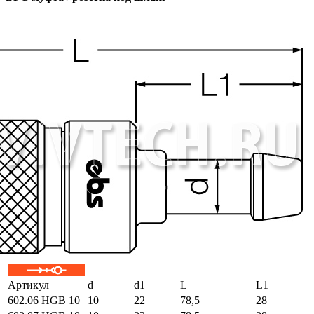
Артикул
d
d1
L
L1
602.06 HGB 10
10
22
78,5
28