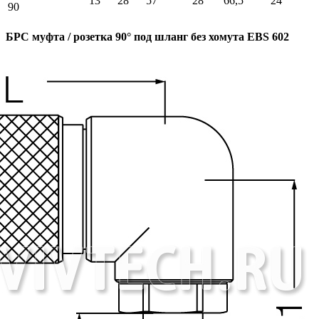
13
28
57
28
66,5
24
90
БРС муфта / розетка 90° под шланг без хомута EBS 602