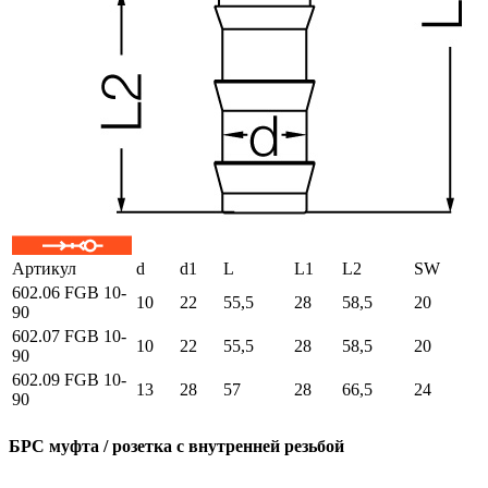
Артикул
d
d1
L
L1
L2
SW
602.06 FGB 10-
10
22
55,5
28
58,5
20
90
602.07 FGB 10-
10
22
55,5
28
58,5
20
90
602.09 FGB 10-
13
28
57
28
66,5
24
90
БРС муфта / розетка с внутренней резьбой