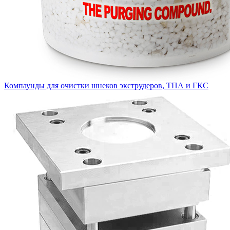
Компаунды для очистки шнеков экструдеров, ТПА и ГКС