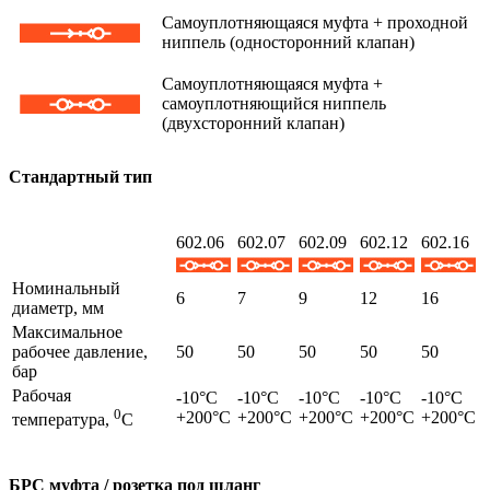
Самоуплотняющаяся муфта + проходной
ниппель (односторонний клапан)
Самоуплотняющаяся муфта +
самоуплотняющийся ниппель
(двухсторонний клапан)
Стандартный тип
602.06
602.07
602.09
602.12
602.16
Номинальный
6
7
9
12
16
диаметр, мм
Максимальное
рабочее давление,
50
50
50
50
50
бар
Рабочая
-10°C
-10°C
-10°C
-10°C
-10°C
0
+200°C
+200°C
+200°C
+200°C
+200°C
температура,
C
БРС муфта / розетка под шланг