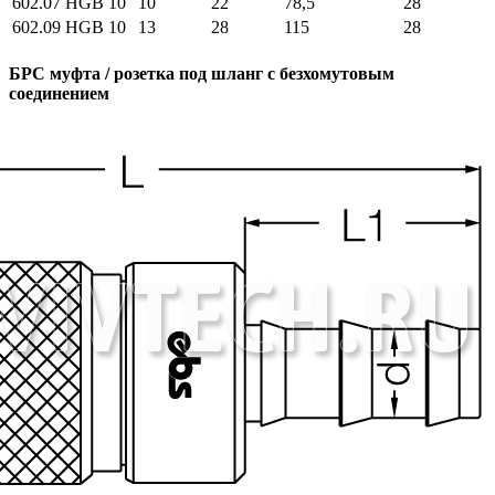
602.07 HGB 10
10
22
78,5
28
602.09 HGB 10
13
28
115
28
БРС муфта / розетка под шланг c безхомутовым
соединением