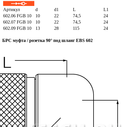
Артикул
d
d1
L
L1
602.06 FGB 10
10
22
74,5
24
602.07 FGB 10
10
22
74,5
24
602.09 FGB 10
13
28
115
24
БРС муфта / розетка 90° под шланг EBS 602