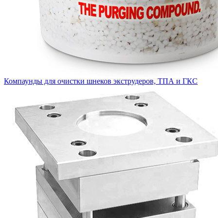
Компаунды для очистки шнеков экструдеров, ТПА и ГКС