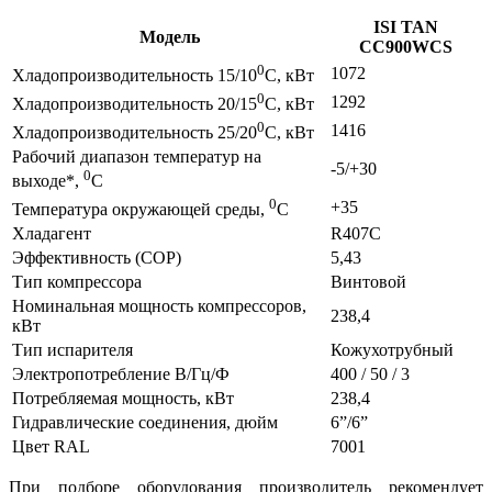
ISI TAN
Модель
CC900WCS
0
1072
Хладопроизводительность 15/10
C, кВт
0
1292
Хладопроизводительность 20/15
C, кВт
0
1416
Хладопроизводительность 25/20
C, кВт
Рабочий диапазон температур на
-5/+30
0
выходе*,
C
0
+35
Температура окружающей среды,
C
Хладагент
R407С
Эффективность (COP)
5,43
Тип компрессора
Винтовой
Номинальная мощность компрессоров,
238,4
кВт
Тип испарителя
Кожухотрубный
Электропотребление В/Гц/Ф
400 / 50 / 3
Потребляемая мощность, кВт
238,4
Гидравлические соединения, дюйм
6”/6”
Цвет RAL
7001
При подборе оборудования производитель рекомендует