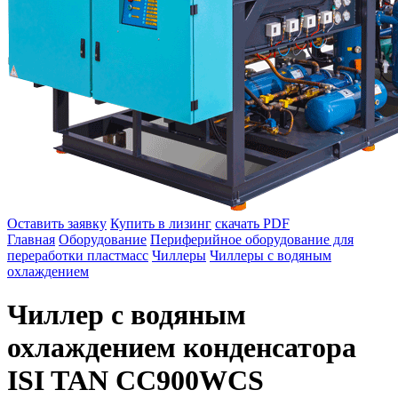
Оставить заявку
Купить в лизинг
скачать PDF
Главная
Оборудование
Периферийное оборудование для
переработки пластмасс
Чиллеры
Чиллеры с водяным
охлаждением
Чиллер с водяным
охлаждением конденсатора
ISI TAN CC900WCS