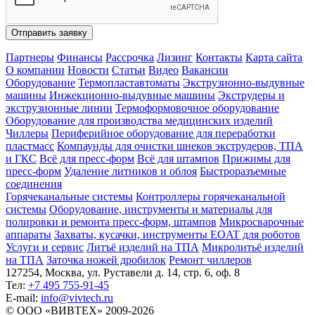
Отправить заявку
Партнеры
Финансы
Рассрочка
Лизинг
Контакты
Карта сайта
О компании
Новости
Статьи
Видео
Вакансии
Оборудование
Термопластавтоматы
Экструзионно-выдувные
машины
Инжекционно-выдувные машины
Экструдеры и
экструзионные линии
Термоформовочное оборудование
Оборудование для производства медицинских изделий
Чиллеры
Периферийное оборудование для переработки
пластмасс
Компаунды для очистки шнеков экструдеров, ТПА
и ГКС
Всё для пресс-форм
Всё для штампов
Прижимы для
пресс-форм
Удаление литников и облоя
Быстроразъемные
соединения
Горячеканальные системы
Контроллеры горячеканальной
системы
Оборудование, инструменты и материалы для
полировки и ремонта пресс-форм, штампов
Микросварочные
аппараты
Захваты, кусачки, инструменты EOAT для роботов
Услуги и сервис
Литъё изделий на ТПА
Микролитьё изделий
на ТПА
Заточка ножей дробилок
Ремонт чиллеров
127254, Москва, ул. Руставели д. 14, стр. 6, оф. 8
Тел:
+7 495 755-91-45
Е-mail:
info@vivtech.ru
© ООО «ВИВТЕХ» 2009-2026