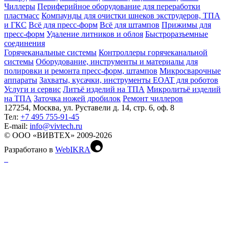
Чиллеры
Периферийное оборудование для переработки
пластмасс
Компаунды для очистки шнеков экструдеров, ТПА
и ГКС
Всё для пресс-форм
Всё для штампов
Прижимы для
пресс-форм
Удаление литников и облоя
Быстроразъемные
соединения
Горячеканальные системы
Контроллеры горячеканальной
системы
Оборудование, инструменты и материалы для
полировки и ремонта пресс-форм, штампов
Микросварочные
аппараты
Захваты, кусачки, инструменты EOAT для роботов
Услуги и сервис
Литъё изделий на ТПА
Микролитьё изделий
на ТПА
Заточка ножей дробилок
Ремонт чиллеров
127254, Москва, ул. Руставели д. 14, стр. 6, оф. 8
Тел:
+7 495 755-91-45
Е-mail:
info@vivtech.ru
© ООО «ВИВТЕХ» 2009-2026
Разработано в
WebIKRA