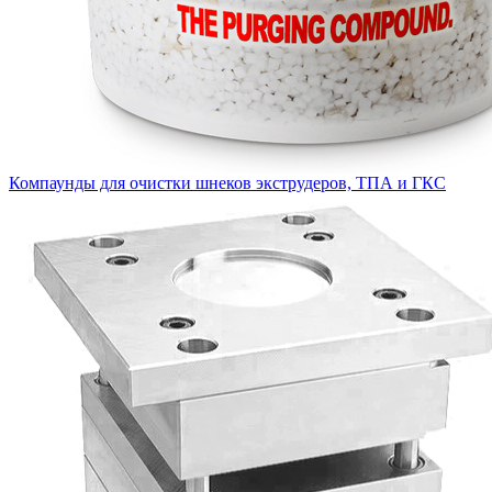
Компаунды для очистки шнеков экструдеров, ТПА и ГКС