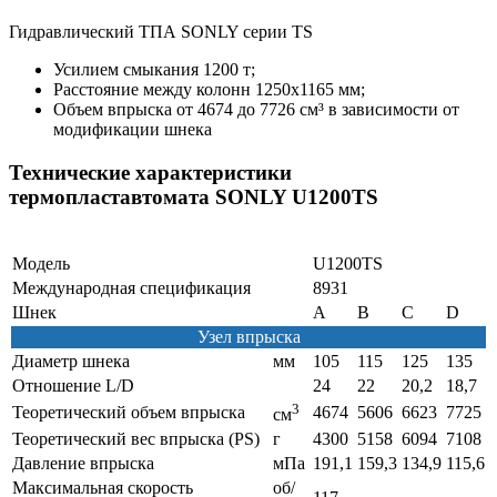
Гидравлический ТПА SONLY серии TS
Усилием смыкания 1200 т;
Расстояние между колонн 1250х1165 мм;
Объем впрыска от 4674 до 7726 см³ в зависимости от
модификации шнека
Технические характеристики
термопластавтомата SONLY U1200TS
Модель
U1200TS
Международная спецификация
8931
Шнек
A
B
C
D
Узел впрыска
Диаметр шнека
мм
105
115
125
135
Отношение L/D
24
22
20,2
18,7
3
Теоретический объем впрыска
4674
5606
6623
7725
см
Теоретический вес впрыска (PS)
г
4300
5158
6094
7108
Давление впрыска
мПа
191,1
159,3
134,9
115,6
Максимальная скорость
об/