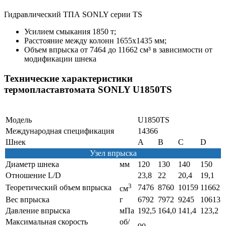
Гидравлический ТПА SONLY серии TS
Усилием смыкания 1850 т;
Расстояние между колонн 1655х1435 мм;
Объем впрыска от 7464 до 11662 см³ в зависимости от
модификации шнека
Технические характеристики
термопластавтомата SONLY U1850TS
Модель
U1850TS
Международная спецификация
14366
Шнек
A
B
C
D
Узел впрыска
Диаметр шнека
мм
120
130
140
150
Отношение L/D
23,8
22
20,4
19,1
3
Теоретический объем впрыска
7476
8760
10159
11662
см
Вес впрыска
г
6792
7972
9245
10613
Давление впрыска
мПа
192,5
164,0
141,4
123,2
Максимальная скорость
об/