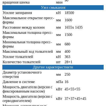
90
вращения шнека
мин
Узел смыкания
Усилие запирания
кН
18500
Максимальное открытие пресс-
мм
1600
формы
Расстояние между колонн
мм
1655х 1435
Максимальная толщина пресс-
мм
1500
формы
Минимальная толщина пресс-
мм
680
формы
Максимальный ход толкателей
мм
400
Усилие толкателей
кН
363
Количество толкателей
шт
28+1
Другие характеристикти
Диаметр установочного
мм
250
отверстия
Давление в системе
мПа
16
Мощность двигателя (версия с
кВт
45+55+55
фиксированным насосом)
Мощность двигателя (версия с
кВт
37+37+45+45
серводвигателем)
Мощность нагревательных