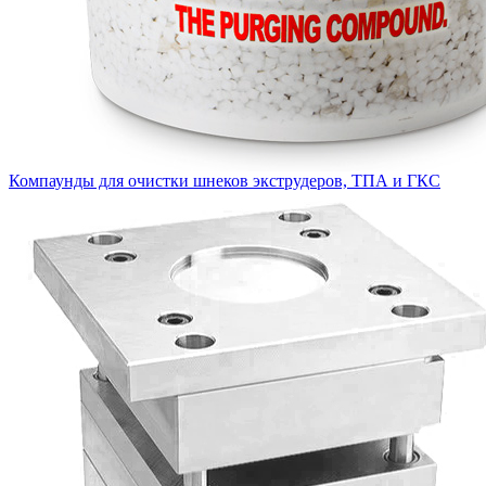
Компаунды для очистки шнеков экструдеров, ТПА и ГКС