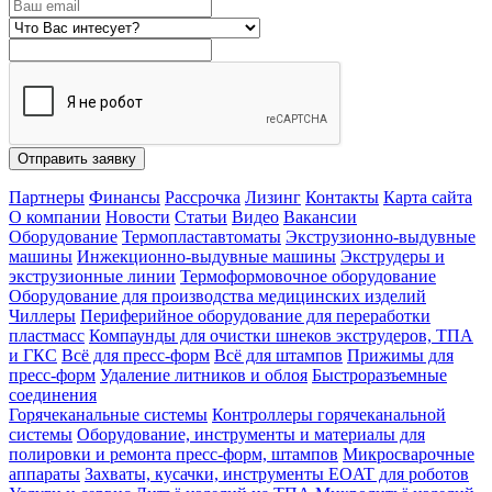
Отправить заявку
Партнеры
Финансы
Рассрочка
Лизинг
Контакты
Карта сайта
О компании
Новости
Статьи
Видео
Вакансии
Оборудование
Термопластавтоматы
Экструзионно-выдувные
машины
Инжекционно-выдувные машины
Экструдеры и
экструзионные линии
Термоформовочное оборудование
Оборудование для производства медицинских изделий
Чиллеры
Периферийное оборудование для переработки
пластмасс
Компаунды для очистки шнеков экструдеров, ТПА
и ГКС
Всё для пресс-форм
Всё для штампов
Прижимы для
пресс-форм
Удаление литников и облоя
Быстроразъемные
соединения
Горячеканальные системы
Контроллеры горячеканальной
системы
Оборудование, инструменты и материалы для
полировки и ремонта пресс-форм, штампов
Микросварочные
аппараты
Захваты, кусачки, инструменты EOAT для роботов