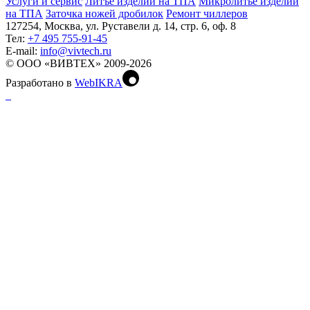
Услуги и сервис
Литъё изделий на ТПА
Микролитьё изделий
на ТПА
Заточка ножей дробилок
Ремонт чиллеров
127254, Москва, ул. Руставели д. 14, стр. 6, оф. 8
Тел:
+7 495 755-91-45
Е-mail:
info@vivtech.ru
© ООО «ВИВТЕХ» 2009-2026
Разработано в
WebIKRA