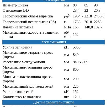
Диаметр шнека
мм
80
85
90
Отношение L/D
23,4
22
20,8
3
Теоретический объем впрыска
1964,7
2218
2486,6
см
Теоретический вес впрыска (PS)
г
1788
2018
2263
Давление впрыска
мПа
168
148,8
132,7
Максимальная скорость вращения
об/
152
шнека
мин
Узел смыкания
Усилие запирания
кН
5300
Максимальное открытие пресс-
мм
840
формы
Расстояние между колонн
мм
840 х 805
Максимальная толщина пресс-
мм
800
формы
Минимальная толщина пресс-
мм
290
формы
Максимальный ход толкателей
мм
225
Усилие толкателей
кН
152
Количество толкателей
шт
12+1
Другие характеристикти