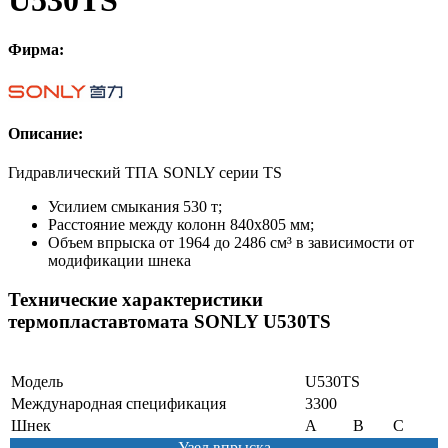
U530TS
Фирма:
Описание:
Гидравлический ТПА SONLY серии TS
Усилием смыкания 530 т;
Расстояние между колонн 840х805 мм;
Объем впрыска от 1964 до 2486 см³ в зависимости от
модификации шнека
Технические характеристики
термопластавтомата SONLY U530TS
Модель
U530TS
Международная спецификация
3300
Шнек
A
B
C
Узел впрыска