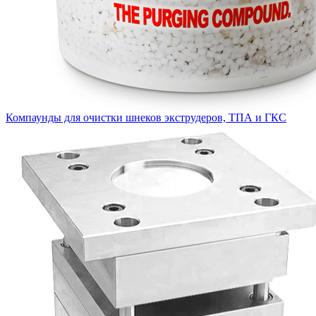
Компаунды для очистки шнеков экструдеров, ТПА и ГКС